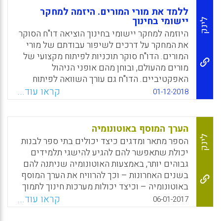
ללמד את מורי המורים. היזמה למחקר
יישומי בחינוך
לינק
היוזמה למחקר יישומי בחינוך הוציאה דו"ח הסוקר
את המחקר על דרכים לשיפור עבודתם של מורי
המורים. הדו"ח סוקר תוכניות לפיתוח מקצועי של
מורים מהעולם, ובוחן מהם אופני הניהול
האפקטיביים. הדו"ח גם עורך השוואה לפיתוח
המקצועי בתחום הרפואה. הדו"ח משיב על
קראו עוד...
01-12-2018
השאלות כיצד מנוהל מגזר מורי המורים ברחבי
העולם, מהם מנגנוני ההכשרה וההסמכה למורי
מורים, מהם מנגנוני הפיתוח המקצועי למורי מורים
הערך המוסף באוטונומיה
וכיצד מתבצעת הערכת מורי מורים. בנוסף בודק
לינק
הספר מתאר ומדגים כיצד יכולים בתי ספר לבנות
הדו"ח מהי המדיניות המנחה את הפיתוח המקצועי
יכולת שתאפשר להם להגיע להישגי תלמידים
בתחום הרפואה בארה"ב.
גבוהים יותר, באמצעות האוטונומיה שניתנה להם
בשנים האחרונות – וכך להרוויח את הערך המוסף
Facebook
Email
WhatsApp
X
באוטונומיה – וכיצד יכולות מערכות חינוך לתמוך
בבתי הספר. הספר נסמך ברובו על מחקר התומך
קראו עוד...
06-01-2017
בחלקה של אוסטרליה במחקר הבינלאומי על
אוטונומיה בית ספרית ולמידה (International