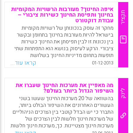
Study on School Autonomy and Learning –
איפה החינוך? מעורבות הרשויות המקומיות
ISSAL), שכולל צוותי חוקרים מאוסטרליה, קנדה,
תקציר
בחינוך ותפיסת החינוך כשירות ציבורי –
עבודת דוקטורט
הונג קונג, אנגליה, פינלנד, ישראל וסינגפור.
במאמר זה מופיעים תקצירים מתוך הספר,
מחקר זה עוסק בנכונותן של רשויות מקומיות
שעשויים להועיל ללמידה ולחקירה המתקיימות
בישראל להיות מעורבות בחינוך בתחומן ובקשר
בסמינרים ובסדנאות (בריאן ג' קולדוול).
בין נכונות זו לבין תפיסתן את החינוך כשירות
ציבורי. הרקע לעיסוק בנושא הוא התפתחות שתי
Facebook
Email
WhatsApp
X
תופעות בתחום מדיניות החינוך בשלושת
העשורים האחרונים: 1. הגברת מעורבותן של
קראו עוד...
01-12-2013
רשויות מקומיות בחינוך, כבשירותים ציבוריים
אחרים, לעומת מעורבות הממשלה המרכזית; 2.
התגברותן של גישות אינדיווידואליות בדיון אודות
מה מאפיין את מערכות החינוך שעברו את
מדיניות חינוך, הדורשות לתת משקל להעדפותיו
השיפור הגדול ביותר בעולם?
לינק
של הפרט בעת עיצוב המדיניות הציבורית. שתי
בהשוואה של 20 מערכות החינוך שעשו בשני
התופעות מוכרות מן הספרות, כמופעים של הניאו
העשורים האחרונים את השיפור הבולט ביותר,
ליבראליזם במדיניות ציבורית בתחומים שונים.
התברר כי יש הבדל קוטבי בין הצרכים הניהוליים
המחקר בוחן את הקשר בין שתי התופעות דרך
של מערכות חינוך חלשות לבין הצרכים של
אבחנה בין שתי תפיסות אפשריות של מושג
מערכות חינוך מצטיינות. כך, מערכות חינוך חלשות
השירות הציבורי, בעיני קובעי מדיניות: תפיסת
– כאלה שנאבקות באנלפבתיות של האוכלוסייה