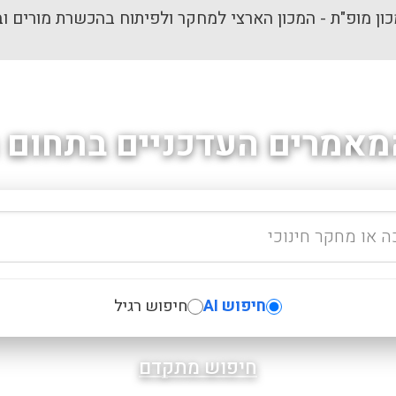
ון מופ"ת - המכון הארצי למחקר ולפיתוח בהכשרת מורים וב
מאמרים העדכניים בתחום ה
חיפוש AI
חיפוש רגיל
חיפוש מתקדם