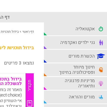
דף הב
אקטואליה
›
דף ראשי
בידול תוכניות 
גני ילדים ואקדמיה
בידול תוכניות לימ
הכשרת מורים
נמצאו 3 פריטים
חינוך מיוחד
ופסיכולוגיה בחינוך
בידול בתכני
מדיניות פדגוגיה
תקציר
להשכלה הגב
ותיאוריה
מאמר זה בוחן
מורים והוראה
אי-השוויון ה
ובאירלנד. שת