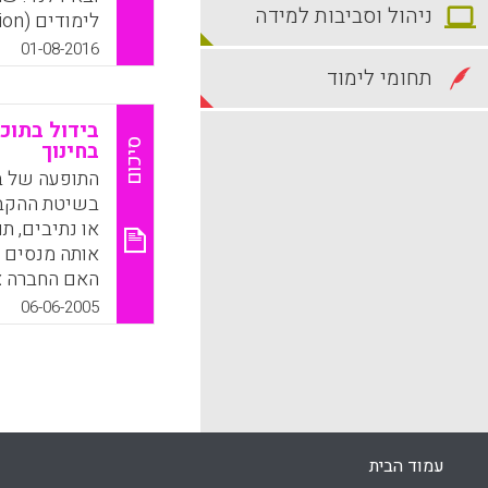
ניהול וסביבות למידה
הסטנדרטיזציה
01-08-2016
להשכלה הגבו
תחומי לימוד
בחטיבה העליו
בסוג תחומי 
בידול בתוכ
סיכום
בחינוך
התופעה של בי
arkus, 2016).
בשיטת ההקבצו
או נתיבים, ת
k
App
אותה מנסים 
האם החברה צ
06-06-2005
תוכניות לימו
המאמר סוקר א
במדינות שונו
אמפיריים על 
מנקודת מבט פ
מנקודת מבט ת
עמוד הבית
סוציולוגית, 