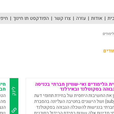
ית
אודות
עזרה
צרו קשר
הפודקסט תו חינוך
חיפוש
לימודים
ודים
ת הלימודים ואי-שוויון חברתי בכניסה
חינ
והה בסקוטלנד ובאירלנד
חבר
לינק
 את החשיבות היחסית של בחירת תחומי דעת
הטי
(subject choice) ושל הישגים בחטיבה העליונה בהסברת
מהק
חברתי בנגישות להשכלה הגבוהה בסקוטלנד
הגב
י מדינות אלה שונות במידת הבידול בתוכנית
נוס