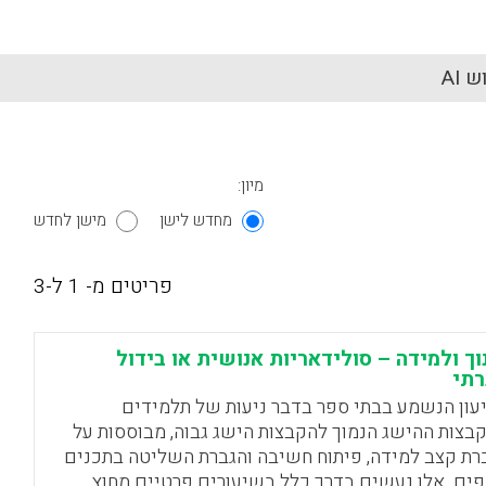
 AI
מיון:
מחדש לישן
מישן לחדש
פריטים מ- 1 ל-3
וך ולמידה – סולידאריות אנושית או בידול
תי
עון הנשמע בבתי ספר בדבר ניעות של תלמידים
בצות ההישג הנמוך להקבצות הישג גבוה, מבוססות על
רת קצב למידה, פיתוח חשיבה והגברת השליטה בתכנים
פים. אלו נעשים בדרך כלל בשיעורים פרטיים מחוץ