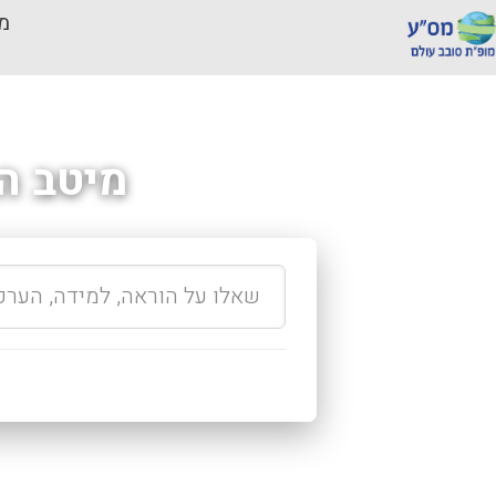
מכ
מיטב ה