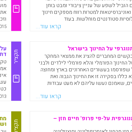
Faceboo
Email
Whats
X
בזי
הוביל לשפע של עניין ציבורי ומבט בוחן
מוש
על 
ואוניברסיטאות למטרות רווח מספקים חינוך
את 
ולק
וסיות סטודנטים מוחלשות. בעוד
וזכ
ה שלהם זכתה לתשומת לב רבה, קיים מחקר
ותפ
קראו עוד...
015
גבי התנסויות סטודנטים במוסדות למטרות
בהח
תרום בצורה טובה יותר להבנה מושגית, מוסדית
המח
גזר זה של השכלה גבוהה. תוך שימוש
וגרפי על החינוך בישראל
על 
רפיים מקולג' למטרת רווח בגודל בינוני
5).
תקציר
דתי
קשים המחברים להציג את ממצאי המחקר
מחברת בילתה שבעה חודשים לחקירת התרבות
טקס
 החינוך הפורמלי והלא פורמלי לילדים ולבני
החינוכית מהפרספקטיבה של הסטודנטים הרשומים (Iloh,
אמנ
 שפורסמו בעשורים האחרונים בארץ ומחוצה
Const
אינ
 כללו בסקירה זו את החינוך הגבוה ואת
עשר
ם, שאמנם נעשו עליהם לא מעט עבודות
Faceboo
Email
Whats
X
כטק
ות שונות, אך רק מעט אתנוגרפיות ( שמחה
החי
קראו עוד...
אלפרט, נעמה צבר-בן יהושע).
013
"הר
Faceboo
Email
Whats
X
מתנ
צפו
וגרפית על-פי פרופ' חיים חזן –
מחק
בפר
תקציר
ושל
תוך
חזן מהחוג לאנתרופולוגיה וסוציולוגיה