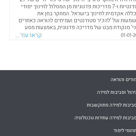
ורים בטקסים, המתבטאים בשלושה סוגי שיח
סטודנטיות ו-7 מדריכות פדגוגיות מן המסלול לחינוך יסודי
יכולוגי, אינדיבידואליסטי וקוסמו-פוליטי). ( אורית יפה,
ללה אקדמית לחינוך בישראל. המחקר בחן את
 רפופורט ).
מעות של 'להכיר סטודנטים ועמיתים להוראה כאחרים
י' מנקודת מבט של מדריכה פדגוגית, באמצעות מסע
Facebook
Email
WhatsApp
X
יבי אל תוך סיפורי החיים שלהם. מושגים וכלים מן
קראו עוד...
01-01-2
קר האוטוביוגרפי והאתנוגרפי שימשו בהשאלה
שות שדרכן אפשר היה לבחון מזוויות מבט חדשות את
מן של סטודנטיות ומדריכות. (אריאלה גידרון)
Facebook
Email
WhatsApp
X
ורים והוראה
יהול וסביבות למידה
ביבות למידה מתוקשבות
ביבות למידה עתירות טכנולוגיה
חומי לימוד