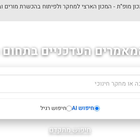
ון מופ"ת - המכון הארצי למחקר ולפיתוח בהכשרת מורים וב
מאמרים העדכניים בתחום ה
חיפוש AI
חיפוש רגיל
חיפוש מתקדם