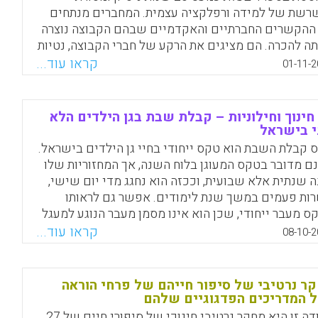
כרון הקולקטיבי של השואה בישראל. למידה המתבססת
רשת של למידה ורפלקציה עצמית. המחברים מנתחים
מחקר אישי כזה צפויה לטפח מודעות חברתית-ביקורתית
ההקשרים החברתיים והאקדמיים שבהם הקבוצה נוצרה
דם פעולה למען שינוי חברתי (לילך ניישטט בורנשטיין).
תה להכרה. הם מציגים את הרקע של חברי הקבוצה, נטיות
קידים, כדי לספק תובנה לגבי המתחים שהתעוררו
קראו עוד...
Facebook
Email
WhatsApp
X
01-11-2
לטה על נושאי מחקר, גישות מתודולוגיות ושיטות מחקר.
ברים מתמקדים בשני פרויקטים ספציפיים וחוקרים
תהליכי למידה של אלה המעורבים בהם (Hernandez-
חינוך וחילוניות – קבלת שבת בגן הילדים הלא
Hernandez, Fernando; Sancho-Gil, Juana M. , 201
 בישראל
 קבלת השבת הוא טקס ייחודי בחיי גן הילדים בישראל.
Facebook
Email
WhatsApp
X
ם מדובר בטקס המעוגן בלוח השנה, אך המחזוריות שלו
ה שנתית אלא שבועית, וככזה הוא נחגג מדי יום שישי,
ות פעמים במשך שנת לימודים. אפשר גם לראותו
ס מעבר ייחודי, שכן הוא אינו מסמן מעבר הנוגע למעגל
ים של היחיד, כי אם מעבר קבוצתי בזמן מימות השבוע
קראו עוד...
08-10-2
גילים" ליום המנוחה. על מנת להבין את האופן שבו הטקס
הל וכדי לעמוד על משמעותו בחינוך הלא דתי בגיל הרך,
 בו מחברות המאמר בגנים שונים ובחנו כיצד הוא מעוגן
ר נרטיבי של סיפור חייהם של פרחי הוראה
קטיקות טקסיות הנשענות על עולם המסורת היהודית.
 המדריכים הפדגוגיים שלהם
 כדי צפייה הן הקשיבו למסרים חינוכיים שונים
עבודה זו היא מחקר נרטיבי חינוכי של סיפורי חיים של 27