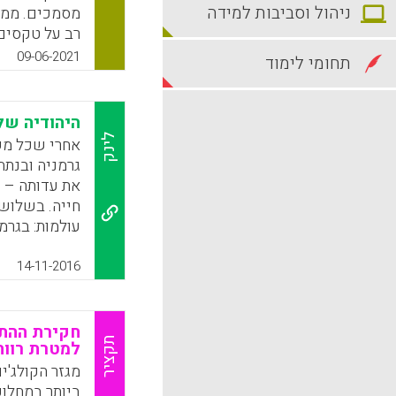
ניהול וסביבות למידה
מסמכים. מממ
רב על טקסים
ופעילויות בי
09-06-2021
תחומי לימוד
מרכזי בגיבוש
k
App
היהודיה של
לינק
אחרי שכל מש
גרמניה ובנת
את עדותה – 
חייה. בשלושי
עולמות: בגרמ
בשנה בבית י
לשמור על שת
14-11-2016
הם הכוחות המ
אומרים על ה
חוצה הגבולות
חקירת ההתנ
תקציר
למטרת רווח
ארבעים שנות
בורנשטיין).
מגזר הקולג'י
ביותר במחלוק