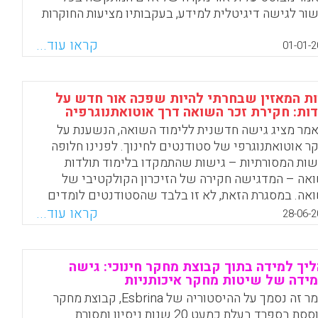
ור לגישה דיגיטלית למידע, בעקבותיו מציעות החוקרות
בעי מדיניות דיגיטלית לשקול בחיוב מתן סיוע בלמידה
קראו עוד...
יטלית. סיוע זה יכול להתבטא בהשקעה בחדרי מחשב
01-01-2
וריים, הנחיה בלמידה דיגיטלית ואף הפחתת דמי
נטרנט החודשיים.
ת המאזין שבחרתי להיות שפכה אור חדש על
Facebook
Email
WhatsApp
X
ות: חקירת זכר השואה דרך אוטואתנוגרפיה
מר מציג גישה חדשנית ללימוד השואה, הנשענת על
ר אוטואתנוגרפי של סטודנטים לחינוך. לפנינו חלופה
שות המסורתיות – גישות שהתמקדו בלימוד תולדות
אה – המדגישה חקירה של הזיכרון הקולקטיבי של
אה. במסגרת הזאת, לא זו בלבד שהסטודנטים לומדים
צעות פעולה, אלא שתהליך הלמידה מחייב התבוננות
קראו עוד...
28-06-2
מה וניתוח של התנסותם האישית. אלה הם תהליכי
דה דיאלוגיים, המכירים בשונות ובריבוי נרטיבים,
נם מסתפקים בתפיסות ובנרטיבים הקולקטיביים
יך למידה בתוך קבוצת מחקר חינוכי: גישה
ובלים, ולכן עשויים לערער את מעמדם ההגמוני. כפי
ידה של שיטות מחקר איכותניות
יינת המחברת, תהליך זה צפוי לפתח בקרב הסטודנטים
מאמר זה נסמך על ההיסטוריה של Esbrina, קבוצת מחקר
ה החורגת מ"תחושת הקורבנוּת והנקמה" המעוגנות
מבוססת בספרד בעלת כמעט 20 שנות ניסיון ומסורת