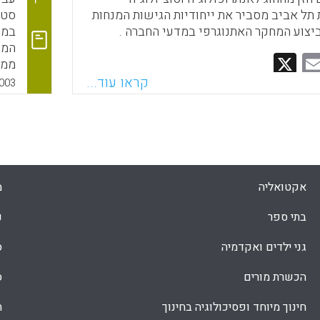
השז
תל אביב מסביר את ייחודיות הגישות המנחות
(פס
יצוע המחקר האתנוגרפי במדעי החברה .
במכ
תמר
המש
Faceboo
Email
Whats
X
ממנ
נרט
קראו עוד...
003
המח
כעד
עול
אקטואליה
מ
בתי ספר
נ
גני ילדים ואקדמיה
ס
הכשרת מורים
ס
חינוך מיוחד ופסיכולוגיה בחינוך
ת