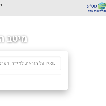
מכ
מיטב ה