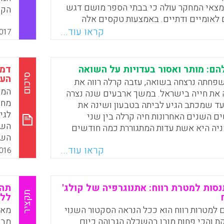
צאי המחקר עולה כי בבתי הספר מושם דגש
הקש
 לאומיים ודתיים. באמצעות טקסים אלה
לקו
ת ספריות נוספות ממלאים בתי הספר תפקיד
קראו עוד...
דיג
017
 הזהות הישראלית והדרוזית של התלמידים.
ציב
האי
Faceboo
Email
Whats
X
הם: מותר ואסור בעדויות על השואה
דמו
סיכום
העד
פחתה נרצחה בשואה, עזבה קרלה רווה את
המא
ה את חייה בישראל. במשך ארבעים שנה נצרה
מחק
עד שמכתב הגיע לביתה בטבעון ושינה את
לגי
ם השנים האחרונות חיה קרלה בין שני
השו
ניה היא אשת עדות המתגוררת כמה חודשים
השו
לדותה שהפך למוזאון. בישראל היא ממשיכה
באמ
קראו עוד...
יקה. מדוע שותקת קרלה דווקא בעברית? מה
016
פני
ייצרים את המציאות המורכבת הזו? מה הם
למי
חברה הישראלית? הספר חושף את סיפורה
שאי
 של אישה אחת שאיבדה הכול, והעזה – אחרי
סות למטרת רווח: אתנוגרפיה של קולג'
תהל
המק
תקציר
 שתיקה – לשאת עדות (לילך ניישטט
ללמ
שמצ
ם למטרות רווח הוא ככל הנראה הסקטור השנוי
גיש
ת והכי פחות מובן בהשכלה הגבוהה כיום.