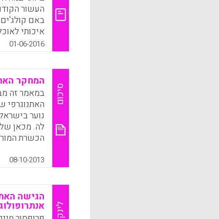
k
App
העשור הקודם 
באם קולג'ים 
איכותי לאוכל
שהפוליטיזצי
01-06-2016
מועט בהרבה ל
רווח היכול ל
ומעשית של מ
המחקר האתנ
בנתונים אתנוג
סיכום
במאמר זה מב
בפרוורים, ה
האתנוגרפי של
נוער בישראל
ance, 2016).
לה. מכאן שלא
הכשרת המורי
k
App
מחקר איכותני
שלסקי, ברכה 
08-10-2013
k
App
הגישה האתנ
אנתרופולוג
לינק
פרופסור חיים 