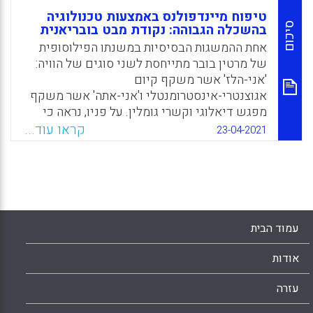
טיפוח מיינדפולנס באמצעות טכנולוגיה
סיכום
בהשכלה הגבוהה: נקודת מבט בובריאנית
אחת ההמשגות הבסיסיות במשנתו הפילוסופית
של מרטין בובר מתייחסת לשני סוגים של הוויה:
'אני-הלז' אשר משקף קיום
אגוצנטרי-אינסטרומנטלי ו'אני-אתה' אשר משקף
מפגש דיאלוגי וקשרי גומלין. על פניו, נראה כי
הטכנולוגיה היא הדוגמה האולטימטיבית למה
קראו עוד...
23-04-2021
שמייצר את התודעה 'אני-הלז'. באמצעות תיאור
של ניסוי שנעשה במסגרת קורס מיינדפולנס
בהכשרת מורים בארץ מדגים המאמר כיצד ניתן
להיעזר בטכנולוגיה כדי לטפח קשב, מודעות
והוויה של 'אני-אתה'.
עמוד הבית
Facebook
Email
WhatsApp
X
אודות
עזרה