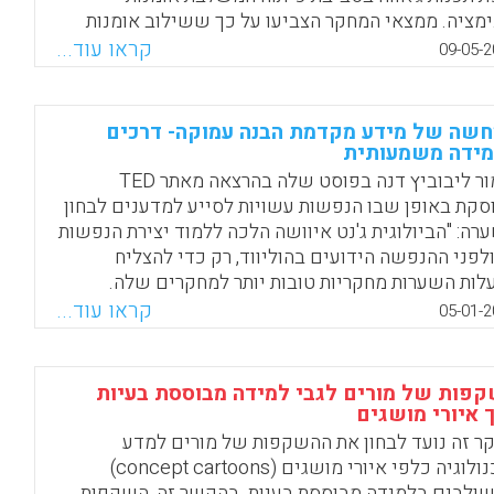
ימציה. ממצאי המחקר הצביעו על כך ששילוב אומנות
ימציה בהוראת תכנות עשוי לעודד תלמידי תיכון להמשיך
קראו עוד...
09-05-2
מודים גבוהים בתחום וכן לצמצם את הפער המגדרי
ום זה.
שה של מידע מקדמת הבנה עמוקה- דרכים
Facebook
Email
WhatsApp
X
ידה משמעותית
לימור ליבוביץ דנה בפוסט שלה בהרצאה מאתר TED
סקת באופן שבו הנפשות עשויות לסייע למדענים לבחון
רה: "הביולוגית ג'נט איוושה הלכה ללמוד יצירת הנפשות
לפני ההנפשה הידועים בהוליווד, רק כדי להצליח
לות השערות מחקריות טובות יותר למחקרים שלה.
שה של מידע מורכב מסייעת לאנשי המקצוע לקיים
קראו עוד...
05-01-2
 מעמיק על המידע ולקדם את המדע. היא לא הסתפקה
. היא הקימה קבוצה המשלבת חוקרי מדע, מתכנתים
ימטורים שביחד פיתחו תוכנת קוד פתוח שמאפשרת לכל
פות של מורים לגבי למידה מבוססת בעיות
 שרוצה (ביולוגים ואפילו תלמידים שיש להם ידע)
 איורי מושגים
ור את ההדמיה של מידע מדעי (ברמה מולקולרית) ולפתח
ר זה נועד לבחון את ההשקפות של מורים למדע
רות מדעיות, לדון עם עמיתי מחקר ולהמציא לנו…תרופות
וטכנולוגיה כלפי איורי מושגים (concept cartoons)
לות חיים".
ולבים בלמידה מבוססת בעיות. בהקשר זה, השקפות