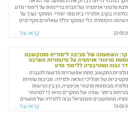
קר הנוכחי הייתה לבדוק את ההשפעה של הוראה
בת סרטוני אנימציה של חברת בריינפופ על לימודי מדע
נולוגיה בקרב תלמידי בית ספר יסודי. המחקר נערך על
השיטה הכמותית. כלי המחקר כללו שאלונים מקדימים
כמים למדגם מייצג של שתי קבוצות מחקר: ניסוי –
קראו עוד...
ידים שלמדו בסיוע אנימציות ממוחשבות . המשתנה
22-02-2
תי תלוי היה שיטת ההוראה(שילוב סרטוני אנימציה)
ד שהמשתנים התלויים היו: מוטיבציה של תלמידים
וד מדעים, מיומנויות חשיבה מסוג: הבנה, יישום והנמקה
ר: השפעתה של סביבה לימודית מתוקשבת
ססת סרטוני אנימציה על מיומנויות חשיבה
וני התלמידים במקצוע מדע וטכנולוגיה בתעודות סוף
ר גבוה ומוטיבציה ללימוד מדע
. ממצאי המחקר הראו כי תלמידים מקבוצת הניסוי
ולוגיות התקשוב פתחו אפשרויות חדשות להגברת
רו באופן משמעותי מיומנויות חשיבה ברמה של הבנה,
קטיביות של תהליכי הוראה ולמידה. סביבות עתירות
ום והנמקה בהשוואה לעמיתיהם מקבוצת הביקורת (
ולוגיה מבוססות סרטוני אנימציה, הן בין הגישות
י ברק).
טיחות ביותר. שורה של מחקרים הראו כי לסרטוני
Facebook
Email
WhatsApp
X
מציה ממוחשבים פוטנציאל גבוה ללמידה של מושגים
מערכות מורכבות, בהשוואה ללמידה מסורתית הנוקטת
קראו עוד...
12-02-2
ברים וורבאליים. המחקר בוחן השפעות של למידה
לבות סרטוני אנימציה על מיומנויות חשיבה, בדגש על
וח העברת ידע.