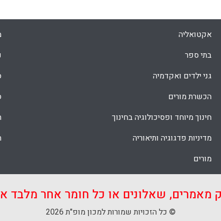
חשיבה של תלמידים צעירים. המחברים שאפו
 ההשפעה של סרטים מצוירים על תוצאות
Miri Barak and Yehudit ).
אקטואליה
מ
Faceboo
Email
Whats
X
בתי ספר
נ
גני ילדים ואקדמיה
ס
הכשרת מורים
ס
חינוך מיוחד ופסיכולוגיה בחינוך
ת
מדיניות פדגוגיה ותיאוריה
ת
מורים
ק מאמרים, שאלונים או כל חומר אחר מלבד 
© כל הזכויות שמורות למכון מופ"ת 2026