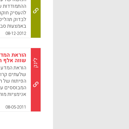
ההתמודדות ש
להעסיק חוקר
לבדוק תהליכ
באמצעות סבי
08-12-2012
המחקר הוכיח
המורכבת ממול
עניין רב אצל
הוראת המדע
עומס קוגניטי
שווה אלף ת
לינק
הוראת המדעי
N, Sweller J ) .
שלעתים קרובו
k
App
המבוססים על
אנימציות מור
מדעיות. המחק
אנימציה המב
08-05-2011
בבתי הספר הי
את השיטות ש
והשקפותיהם 