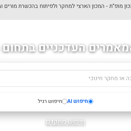
ון מופ"ת - המכון הארצי למחקר ולפיתוח בהכשרת מורים וב
מאמרים העדכניים בתחום ה
חיפוש AI
חיפוש רגיל
חיפוש מתקדם