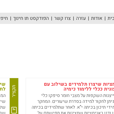
ית
אודות
עזרה
צרו קשר
הפודקסט תו חינוך
חיפוש
ציות שיצרו תלמידים בשילוב עם
שיל
תקציר
וגית ככלי ללימוד כימיה
לתל
יצגות השקפות על מצבי חומר סיפקו כלי
המא
יתן לחקור למידה בסדרת שיעורים. המחקר
שיל
די תיכון בכיתה י"א. לאחר שתלמידים בכיתה
יגו ודנו באנימציות שמציגות את תפישתם על
שפת