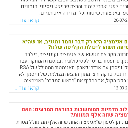
רים לפני ואחרי לימוד והרצת פרויקט ניסיוני. הנתונים
Facebook
Email
WhatsApp
X
פו באמצעות שיטות וכלי מדידה איכותניים.
תתפים במחקר היו מורי מדע וטכנולוגיה מתשעה בתי
קראו עוד...
20-07-2
ספר יסודיים בעיר איזמיר בתורכיה, בשנה האקדמית 2011-
12 (Balim, Ali Gunay. Turkoguz, Suat. Ormanci,
Ummuhan. Kacar, Sevinc. Evrekli, Ertug. Ozc
 אנימציה היא רק דבר נחמד ומגניב, או שהיא
Erk
יפה משהו ליכולת הקליטה שלנו?
רונה חקר את הנושא של אנימציה וקוגניציה, ריצ'רד
Facebook
Email
WhatsApp
X
סמן, פרופסור בריטי לפסיכולוגיה. במסגרת המחקר, עבד
פרופ' וייסמן עם אנדרו פארק, האנימטור המהולל של RSA .
רו נטל כדקה וחצי מתוך הרצאה מצולמת של וייסמן, לא
 בפס הקול, אך החליף את "הראש המדבר" באנימציה
נון "היד המציירת" – יד המציירת במהירות על המסך
קראו עוד...
12-03-2
ויים חזותיים המאיירים את ההרצאה ( עידו אמין) .
Facebook
Email
WhatsApp
X
וב הדמיות ממוחשבות בהוראת המדעים: האם
מציה שווה אלף תמונות?
 ניתן לטעון ש"אנימציה אחת שווה אלף תמונות"? מטרת