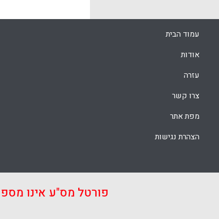
מיומנויות ה
גם לחקור את
הלמידה של התלמידים ( J. Dori
עמוד הבית
k
App
אודות
עזרה
צרו קשר
מפת אתר
הצהרת נגישות
פורטל מס"ע אינו מספ