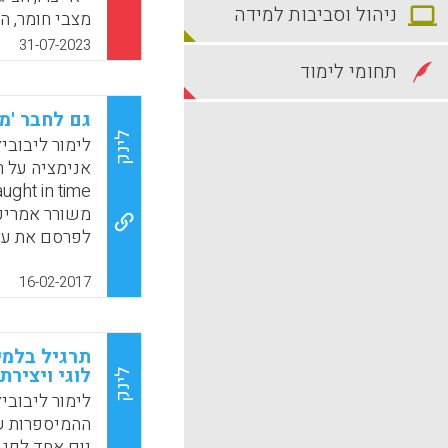
ניהול וסביבות למידה
מצבי חומר, ה
לאחר מכן הם 
31-07-2023
תחומי לימוד
שהתפיסות הק
השתפרו. הם ה
גם לחבר 'מז
החזיקו לגבי 
לינק
לימור ליבובי
הם דיווחו ש
עמוקה יותר 
משורר אמריקא
k
App
לפרסם את עצמ
מדוע הוא עשה
קולינס היה מו
16-02-2017
בשירה מקבל 
ש'באגס באני'
אדם יצירתי מ
תרגיל בלמי
לוגי ויצירתי
בדיוק מה שקר
לינק
המקסימה של ח
לימור ליבובי
k
App
יום אחד לפנ