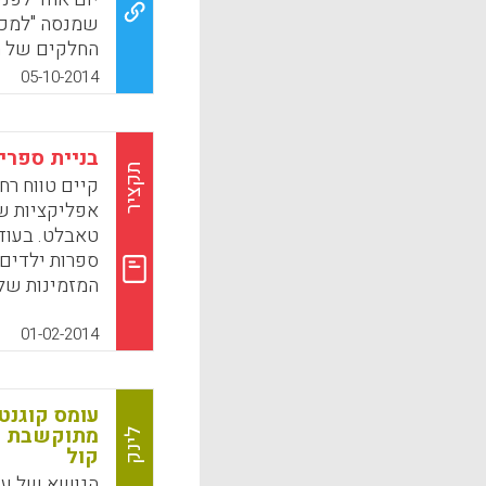
שמנסה "למכו
החלקים של המ
התיישבה וציי
05-10-2014
הצד הימני ו
למעשה, היא 
המידע החדש 
בניית ספרי
למידה עמוקה
תקציר
קיים טווח רח
ציור וכתיבה-
אפליקציות ש
אישית, רלוו
טאבלט. בעוד
לפענח את נקו
ספרות ילדים
עוד דרך הורא
המזמינות של 
לסרטים מצויר
k
App
הפוטנציאל הח
01-02-2014
ספציפיות לגב
Marcy, 2014).
עומס קוגנט
מתוקשבת מו
לינק
k
App
קול
הנושא של עו