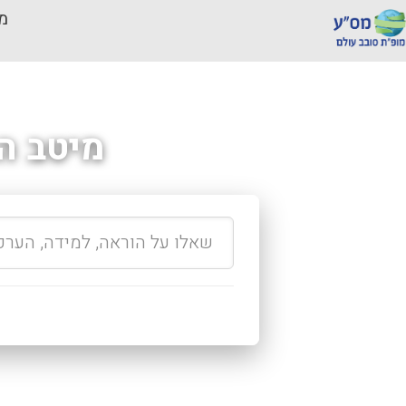
מכ
מיטב ה