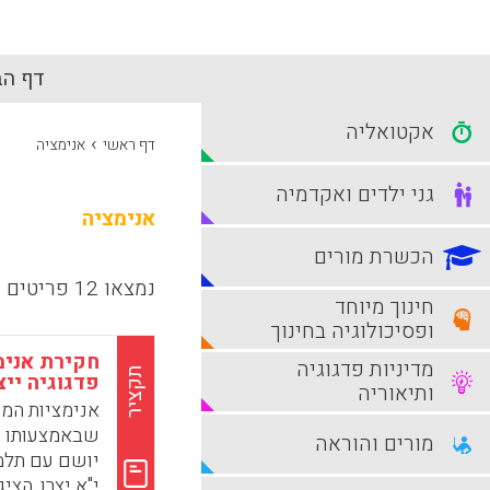
דף הב
אקטואליה
›
דף ראשי
אנימציה
גני ילדים ואקדמיה
אנימציה
הכשרת מורים
נמצאו 12 פריטים
חינוך מיוחד
ופסיכולוגיה בחינוך
חקירת אנימ
מדיניות פדגוגיה
תקציר
פדגוגיה ייצ
ותיאוריה
אנימציות המי
שבאמצעותו נ
מורים והוראה
יושם עם תלמי
י"א יצרו, הצ