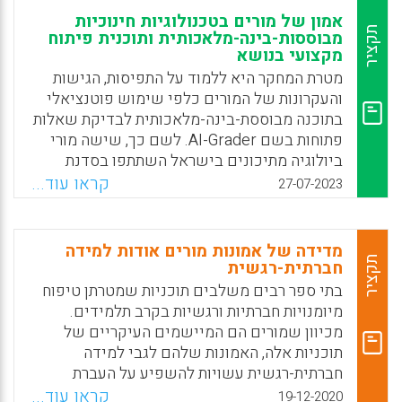
אמון של מורים בטכנולוגיות חינוכיות
תקציר
מבוססות-בינה-מלאכותית ותוכנית פיתוח
מקצועי בנושא
מטרת המחקר היא ללמוד על התפיסות, הגישות
והעקרונות של המורים כלפי שימוש פוטנציאלי
בתוכנה מבוססת-בינה-מלאכותית לבדיקת שאלות
פתוחות בשם AI-Grader. לשם כך, שישה מורי
ביולוגיה מתיכונים בישראל השתתפו בסדנת
פיתוח מקצועי בת חודשיים במכון ויצמן למדע.
קראו עוד...
27-07-2023
בסדנה, הוצג בפניהם ממשק ה-AI-Grader
שבכוחו לבדוק, לנתח ולהעריך תשובות תלמידים
לשאלות פתוחות בביולוגיה ולהעניק להם ציון על
מדידה של אמונות מורים אודות למידה
סמך רובריקת בדיקה משוקללת.
תקציר
חברתית-רגשית
בתי ספר רבים משלבים תוכניות שמטרתן טיפוח
Facebook
Email
WhatsApp
X
מיומנויות חברתיות ורגשיות בקרב תלמידים.
מכיוון שמורים הם המיישמים העיקריים של
תוכניות אלה, האמונות שלהם לגבי למידה
חברתית-רגשית עשויות להשפיע על העברת
התוכנית ועל תוצאותיה. המחקר הנוכחי פיתח כלי
קראו עוד...
19-12-2020