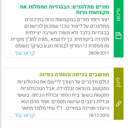
מורים מתלוננים: הבגרויות מחסלות את
סיכום
מקצועות הרוח
יותר ויותר מורים במקצועות הרוח בתיכונים
מתלוננים על לימוד טכני שמכוון להישגים
בבגרויות בלבד ולא מעורר חשיבה יצירתית
ולמידה ביקורתית. כך לדוגמא , מורה לתנ"ך מקרית
גת מספרת כי המרוץ לבגרות נובע בעיקר מעומס
החומר לעומת מספר שעות הלימוד, "ואז בבגרות,
קראו עוד...
28-09-2011
יש שאלות פשוט קטנוניות, נתפסים לאיזו נקודה
לא מהותית שקשורה רק לשינון. ובכלל, הבחינות
הפכו לאלוהות: מקצוע שאין בו בגרות באותה שנה
מחשבים בכיתה והמורה בפינה
הוא פחות חשוב. שכחו מהי למידה לשם למידה (
לינק
כולם מדברים על הצורך ליישם את טכנולוגיות
טלילה נשר).
התקשוב בהוראה ובלמידה, אבל הטכנולוגיות
נתקעות בשער בית הספר ובדלת הכיתה. בשער
Facebook
Email
WhatsApp
X
ובדלת ניצבים שישה חסמים. אחד מהם הוא
היעדר תמיכה במורים . ד"ר עוזי מלמד מתאר
במאמרו חסמים עיקריים אשר גורמים
קראו עוד...
18-12-2010
לטכנולוגיות התקשוב להיתקע בשער בית הספר
ובדלת הכיתה . כדי שמורים יאמצו פדגוגיות