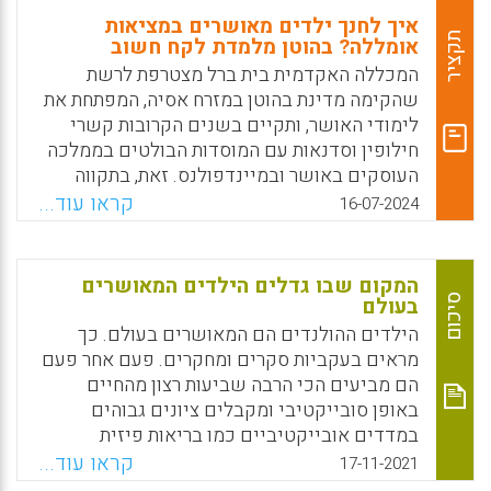
איך לחנך ילדים מאושרים במציאות
תקציר
אומללה? בהוטן מלמדת לקח חשוב
המכללה האקדמית בית ברל מצטרפת לרשת
שהקימה מדינת בהוטן במזרח אסיה, המפתחת את
לימודי האושר, ותקיים בשנים הקרובות קשרי
חילופין וסדנאות עם המוסדות הבולטים בממלכה
העוסקים באושר ובמיינדפולנס. זאת, בתקווה
שההמשגה החדשה של הערכת איכות החינוך
קראו עוד...
16-07-2024
תיקלט גם בישראל – לא רק אצל אנשי החינוך
אלא גם בקרב מקבלי ההחלטות, וכתוצאה מכך
ישקיעו מאמצים ומשאבים בשיפור הרווחה
המקום שבו גדלים הילדים המאושרים
הכוללת של הלומדים. נשיאת המכללה, פרופ' יולי
סיכום
בעולם
תמיר, חזרה מביקור לימודי בבהוטן, וחלקה
הילדים ההולנדים הם המאושרים בעולם. כך
מרשמיה בעיתון "הארץ". לפניכם עיקרי הדברים:
מראים בעקביות סקרים ומחקרים. פעם אחר פעם
הם מביעים הכי הרבה שביעות רצון מהחיים
Facebook
Email
WhatsApp
X
באופן סובייקטיבי ומקבלים ציונים גבוהים
במדדים אובייקטיביים כמו בריאות פיזית
ונפשית. הולנד אינה עשירה בהשוואה למדינות
קראו עוד...
17-11-2021
מפותחות אחרות, והיא המדינה הצפופה באירופה