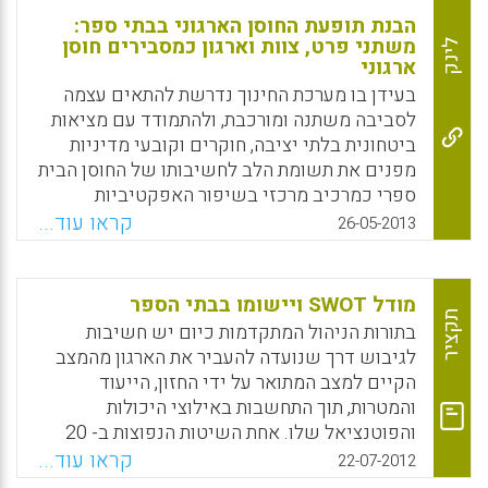
הבנת תופעת החוסן הארגוני בבתי ספר:
משתני פרט, צוות וארגון כמסבירים חוסן
לינק
ארגוני
בעידן בו מערכת החינוך נדרשת להתאים עצמה
לסביבה משתנה ומורכבת, ולהתמודד עם מציאות
ביטחונית בלתי יציבה, חוקרים וקובעי מדיניות
מפנים את תשומת הלב לחשיבותו של החוסן הבית
ספרי כמרכיב מרכזי בשיפור האפקטיביות
הארגונית. מטרת המחקר הנוכחי לבחון את תופעת
קראו עוד...
26-05-2013
החוסן הבית ספרי , כמאפיין קולקטיבי של הארגון,
המאפשר לו להסתגל לדרישות הסביבה, ולהגיב
באופן מיטבי לשינויים ( שני אורית , אנית סומך).
מודל SWOT ויישומו בבתי הספר
תקציר
בתורות הניהול המתקדמות כיום יש חשיבות
Facebook
Email
WhatsApp
X
לגיבוש דרך שנועדה להעביר את הארגון מהמצב
הקיים למצב המתואר על ידי החזון, הייעוד
והמטרות, תוך התחשבות באילוצי היכולות
והפוטנציאל שלו. אחת השיטות הנפוצות ב- 20
השנים האחרונות היא SWOT שנועדה להציע
קראו עוד...
22-07-2012
אסטרטגיות המבטיחות הלימה מרבית בין המערכת