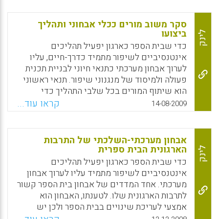
הפנימית של הארגון לסביבה העסקית. האם מודל
הSWOT מיושם בתחומי החינוך ?
סקר משוב מורים ככלי אבחוני ותהליך
ביצועו
לינק
Facebook
Email
WhatsApp
X
כדי שבית הספר כארגון יפעיל תהליכים
אינטנסיביים לשיפור מתמיד כדרך-חיים, עליו
לערוך אבחון מערכתי כתנאי חיוני לבניית תכנית
פעולה ולמיסוד של מנגנוני שיפור. תנאי ראשוני
הוא שיתוף המורים בכל שלבי התהליך כדי
להבטיח את מחויבותם לבצוע תכנית השיפורים
קראו עוד...
14-08-2009
שתיגזר מתוך ממצאי הסקר. במהלך הצגתו של
המשוב הוא אמור לגרות את המורים להוסיף מידע
משלהם. לכן יש להציגו כנקודת מוצא לתכנון
אבחון מערכתי-השלכתי של התרבות
עבודת מורים, ולא כנקודת סיום. כותב המאמר ,
הארגונית הבית ספרית
לינק
ד"ר אבי צפרוני מדגיש את חשיבות יצירת אקלים
כדי שבית הספר כארגון יפעיל תהליכים
של אמון בין כל בעלי העניין בבית הספר המתמצה
אינטנסיביים לשיפור מתמיד עליו לערוך אבחון
במסר שהמטרה היא לשפר ולייעל ולא לחפש
מערכתי. אחד המדדים של אבחון בית הספר קשור
אשמים.
לתרבות הארגונית שלו. לטענתו, האבחון הוא
אמצעי לעריכת שינויים בבית הספר ולכן יש
Facebook
Email
WhatsApp
X
לעשות שימוש מושכל בממצאי האבחון לשם