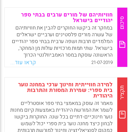
האירועים, השיקולים וההתנהגויות של יהודים
בתקופה זו
חוויותיהם של מורים ערבים בבתי ספר
סיכום
יהודיים בישראל
Facebook
Email
WhatsApp
X
במחקר זה ביקשו החוקרים להבין את חוויותיהם
של עשרה מורים פלסטינים וערביים ישראלים
המלמדים תרבות ושפה ערבית בבתי ספר יהודיים
בישראל. שתי תמות מרכזיות עולות מן המחקר,
הראשונה עוסקת במסר האמביוולנטי הכרוך
בהוראת ערבית כשפת האויב וככלי לעידוד
קראו עוד...
21-07-2019
ולבניית שלום, ואילו השנייה מבהירה כיצד מורים
השייכים למיעוט מנתבים דרכם ומתמודדים עם
המתח בין זהותם הלאומית (פלסטינית) לבין
למידה חווייתית וחינוך ערכי במחנה נוער
זהותם המקצועית באמצעות שימוש במודל
תקציר
בית ספרי: שמירת המסורת והתרבות
היהודית
נרטיבי. בסיום המאמר החוקרים המתייחסים גם
להשלכות הרלוונטיות להוראה ולהכשרת מורים
מאמר זה עוסק במאמצי בתי ספר אוסטרליים
בחברות החיות במצבי קונפליקט.
לשמר את המורשת היהודית באמצעות קיום מחנות
נוער חינוכיים-דתיים בכל שנה. החוקרות ביקשו
Facebook
Email
WhatsApp
X
לבחון כיצד מחנה נוער בית ספרי יכול לשמש
כמקום לסוציאליזציה וחינוך למורשת תרבותית