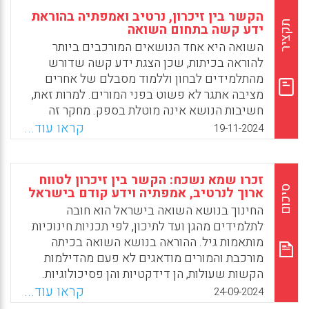
הקשר בין זיכרון, נרטיב ואמפתיה בהוראת
תקציר
ידע קשה בתחום השואה
השואה היא אחד הנושאים המורכבים ביותר
להוראה בכיתות, שכן הצגת ידע קשה שדורש
מהתלמידים לבחון וללמוד מסבלם של אחרים
מציבה אתגר לא פשוט בפני המורים. למרות זאת,
חשיבות הנושא אינה מוטלת בספק. מחקר זה
בודק כיצד ניתן לנצל את הכוח של סרטים כדי
קראו עוד...
19-11-2024
לסייע למורים במשימה המורכבת הזו ומציג
שיטות שונות לשימוש נכון בהם.
זכרו שמא נשכח: הקשר בין זיכרון לטווח
Facebook
Email
WhatsApp
X
סיכום
ארוך לנרטיב, אמפתיה וידע קודם בישראל
החינוך בנושא השואה בישראל הוא חובה
לתלמידים מהגן ועד לתיכון, לפי תכניות חינוכיות
מותאמות גיל. ההוראה בנושא השואה בכיתה
מורכבת והמורים מודאגים לא פעם מהדילמות
הקשות שעולות, הן דידקטיות והן פסיכולוגיות.
מאחר שהשואה אינה חלק מהווייתם העכשווית
קראו עוד...
24-09-2024
של התלמידים, ייתכן שיהיה להם קשה להבין את