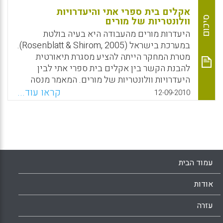
אקלים בית ספרי אתי והיעדרויות
סיכום
וולונטריות של מורים
היעדרות מורים מהעבודה היא בעיה בולטת
במערכת בישראל (Rosenblatt & Shirom, 2005).
מטרת המחקר הייתה להציע מסגרת תיאורטית
להבנת הקשר בין אקלים בית ספרי אתי לבין
היעדרויות וולונטריות של מורים. המאמר מנסה
להסביר קשר זה תוך שימוש במושג "מחויבות
קראו עוד...
12-09-2010
ארגונית רגשית". המחקר הנוכחי התמקד בהיבט
האתי של אקלים בית הספר כמכוון את ההתנהגות
המוסרית של המורים. בהתאמה לקו המחקרי
שצוין לעיל הציפייה היא שהיעדרויות מורים
תגברנה כאשר הם מבחינים שאקלים בית הספר
אינו אתי. ממצאי המחקר הנוכחי מראים כי היבט
עמוד הבית
האכפתיות וההיבט הפורמלי של האקלים האתי
משפיעים על תדירות ההיעדרויות מבית הספר.
אודות
מורים שתפסו את אקלים בית הספר כאתי ברמה
גבוהה, תוך שהם מתמקדים בתקנות פורמליות, נטו
עזרה
להיעדר פחות. אקלים של אכפתיות נמצא כמנבא