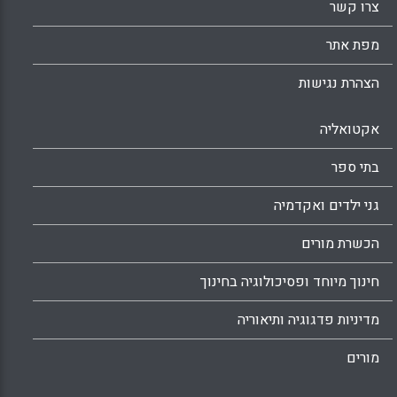
צרו קשר
חזק של תדירות היעדרויות נמוכה ( Shapira-
Lishchinsky, O., & Rosenblatt Z).
מפת אתר
Facebook
Email
WhatsApp
X
הצהרת נגישות
אקטואליה
בתי ספר
גני ילדים ואקדמיה
הכשרת מורים
חינוך מיוחד ופסיכולוגיה בחינוך
מדיניות פדגוגיה ותיאוריה
מורים