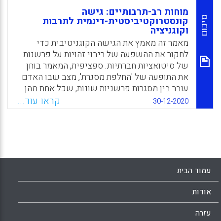
מוחות רב-תרבותיים: גישה
סיכום
קונסטרוקטיביסטית-דינמית לתרבות
וקוגניציה
מאמר זה מאמץ את הגישה הקוגניטיבית כדי
לחקור את ההשפעה של ריבוי זהויות על פרשנות
של סיטואציות חברתיות. ספציפית, המאמר בוחן
את התופעה של 'החלפת מסגרת', מצב שבו האדם
עובר בין מסגרות פרשניות שונות, שכל אחת מהן
מושרשת בתרבות אחרת. בסדרת ניסויים העושים
קראו עוד...
30-12-2020
שימוש בהטרמה קוגניטיבית, החוקרים מדגימים
את התופעה של החלפת מסגרת בקרב אנשים
דו-תרבותיים (אנשים הרואים עצמם שייכים
לשתי קבוצות תרבותיות שונות) ומציעים גישה
חדשה להבנה של השפעת התרבות על הקוגניציה.
עמוד הבית
Facebook
Email
WhatsApp
X
אודות
עזרה