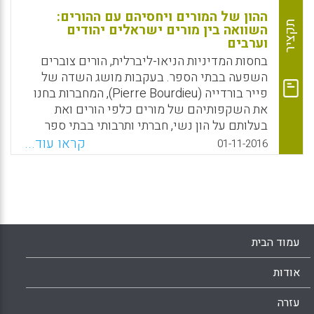
ההון של המורים ויחסיהם עם ההורים:
תקציר
השוואה בין מורים ישראלים יהודים
וערבים
בחסות המדיניות הניאו-ליברלית, הורים צוברים
השפעה בבתי הספר. בעקבות מושג השדה של
פייר בורדייה (Pierre Bourdieu), המחברות בחנו
את השקפותיהם של מורים כלפי הורים ואת
בעלותם על הון נשי, חברתי ותרבותי בבתי ספר
יהודיים וערביים בישראל. 959 מורים מ-51 בתי
קראו עוד...
01-11-2016
ספר שנבחרו באקראי מילאו שאלון. הממצאים
חשפו שמורים יהודים וערבים מנהלים יחסים
שונים עם הורים הכוללים חוסר מעורבות, איום
ושיתוף פעולה. תפיסותיהם של מורים יהודים
לגבי הורים קשורות לבעלותם על סוגים שונים
של הון, בעוד שמורים ערבים סומכים על ההון
עמוד הבית
החברתי שלהם. הממצאים תואמים לממדים של
אינדיבידואליזם-קולקטיביזם ולמעמדם החברתי
אודות
של מורים (Addi-Raccah, Audrey; Grinshtain,
Yael, 2016).
עזרה