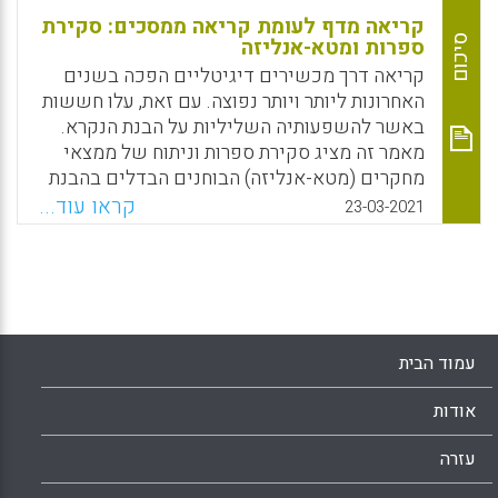
קריאה מדף לעומת קריאה ממסכים: סקירת
סיכום
ספרות ומטא-אנליזה
קריאה דרך מכשירים דיגיטליים הפכה בשנים
האחרונות ליותר ויותר נפוצה. עם זאת, עלו חששות
באשר להשפעותיה השליליות על הבנת הנקרא.
מאמר זה מציג סקירת ספרות וניתוח של ממצאי
מחקרים (מטא-אנליזה) הבוחנים הבדלים בהבנת
הנקרא ובתהליכי קריאה של טקסט ממסך לעומת
קראו עוד...
23-03-2021
טקסט מדף. באופן כללי, נמצא יתרון קל לקריאה
על פני קריאה ממסכים במבחן הבנת הנקרא
ובתהליכים מטא-קוגניטיביים. יתרון זה נמצא
בעיקר בקריאה של טקסטים המציגים ידע, אך לא
בטקסטים נרטיביים.
עמוד הבית
Facebook
Email
WhatsApp
X
אודות
עזרה