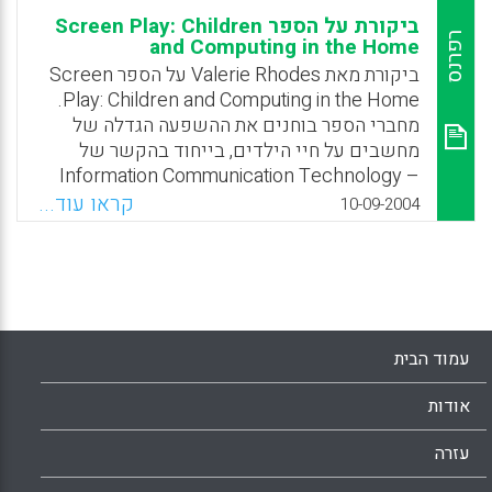
ביקורת על הספר Screen Play: Children
רפרנס
and Computing in the Home
ביקורת מאת Valerie Rhodes על הספר Screen
Play: Children and Computing in the Home.
מחברי הספר בוחנים את ההשפעה הגדלה של
מחשבים על חיי הילדים, בייחוד בהקשר של
Information Communication Technology –
ICT בסביבה הביתית. על ידי שילוב של שיטות
קראו עוד...
10-09-2004
מחקר כמותיות ואיכותיות המחקר עליו מבוסס
הספר – ScreenPlay project – מוצג בהקשר
חברתי רחב, על מנת לזהות מגמות בשימוש הביתי
במחשב. הספר גם בוחן את תפקיד המחשבים
בהבניית זהות הילדים, השפעתו על הבניית הג'נדר
שלהם וכן כיצד מעמד חברתי משפיע על אופן
עמוד הבית
השימוש היומיומי במחשב הביתי.
אודות
Facebook
Email
WhatsApp
X
עזרה