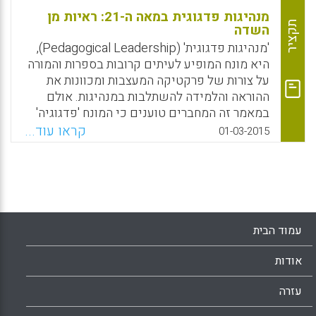
מנהיגות פדגוגית במאה ה-21: ראיות מן
תקציר
השדה
'מנהיגות פדגוגית' (Pedagogical Leadership),
היא מונח המופיע לעיתים קרובות בספרות והמורה
על צורות של פרקטיקה המעצבות ומכוונות את
ההוראה והלמידה להשתלבות במנהיגות. אולם
במאמר זה המחברים טוענים כי המונח 'פדגוגיה'
הופך לרב-משמעי בעת שהוא מצורף למושג
קראו עוד...
01-03-2015
ה'מנהיגות' ודורש הסבר נוסף, בייחוד במאה ה-21.
המסקנות של המחברים מעודכנות על ידי
ממצאים ממחקר שנערך על-ידם עם מנהלי בתי
ספר ומנהיגים של מסגרות לגיל הרך באנגליה
במהלך שנת 2012 (Male, Trevor; Palaiologou,
Ioanna, 2015).
עמוד הבית
Facebook
Email
WhatsApp
X
אודות
עזרה