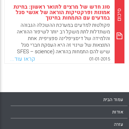
סוג חדש של מרצים לתואר ראשון: בחינת
סיכום
אמונות ופרקטיקות הוראה של אנשי סגל
במדעים עם התמחות בחינוך
פקולטות למדעים במערכת ההשכלה הגבוהה
משתדלות לתת משקל רב יותר לשיפור ההוראה
והלמידה של דיסציפלינה ספציפית. אחת
התוצאות של שינוי זה היא העסקת חברי סגל
שיש להם התמחות בהוראה (SFES – science
faculty with educational specialties ). מן
קראו עוד...
01-01-2015
המדגם עולות האמונות שמורי SFES מחזיקים בהן
באשר להוראה ולהתנסויות מעשיות בכיתה.
המאמר מדגיש את החשיבות שיש לתרומתה של
הפקולטה כפי שהיא באה לידי ביטוי במעורבותה
בשיפור ההוראה והלמידה (Tracie M. Addy,
Patricia Simmons, Grant E. Gardner, &
עמוד הבית
Jennifer Albert).
אודות
Facebook
Email
WhatsApp
X
עזרה