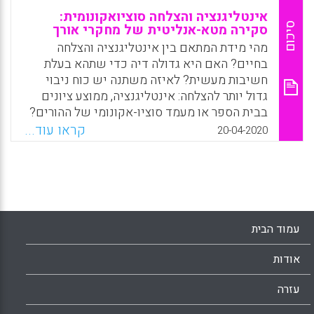
אינטליגנציה והצלחה סוציואקונומית:
סיכום
סקירה מטא-אנליטית של מחקרי אורך
מהי מידת המתאם בין אינטליגנציה והצלחה
בחיים? האם היא גדולה דיה כדי שתהא בעלת
חשיבות מעשית? לאיזה משתנה יש כוח ניבוי
גדול יותר להצלחה: אינטליגנציה, ממוצע ציונים
בבית הספר או מעמד סוציו-אקונומי של ההורים?
האם התרחשו לאורך השנים שינויים בקשר בין
קראו עוד...
20-04-2020
אינטליגנציה להצלחה? שאלות אלה ואחרות
נבדקות במטא-אנליזה מקיפה זו.
Facebook
Email
WhatsApp
X
עמוד הבית
אודות
עזרה