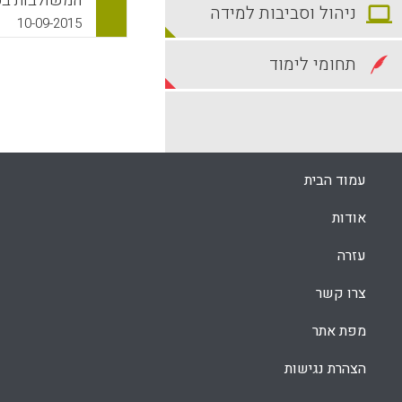
ניהול וסביבות למידה
הגבירה באופ
10-09-2015
במהלך שנת ה
בקריאה, בייח
תחומי לימוד
or, Courtney;
an L., 2015).
k
App
עמוד הבית
אודות
עזרה
צרו קשר
מפת אתר
הצהרת נגישות