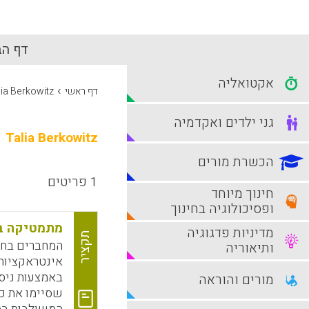
דף הב
אקטואליה
›
דף ראשי
lia Berkowitz
גני ילדים ואקדמיה
Talia Berkowitz
הכשרת מורים
1 פריטים
חינוך מיוחד
ופסיכולוגיה בחינוך
מתמטיקה בב
מדיניות פדגוגיה
תקציר
המחברים בחנ
ותיאוריה
אינטראקציות 
מורים והוראה
שסיימו את כי