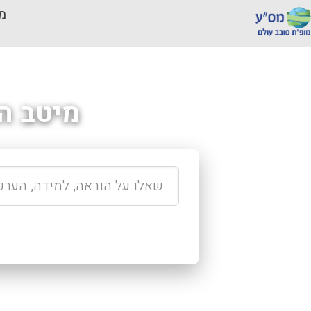
מכ
מיטב ה