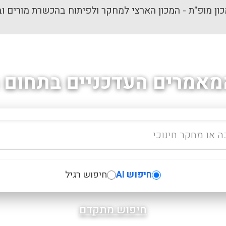
ון מופ"ת - המכון הארצי למחקר ולפיתוח בהכשרת מורים וב
מאמרים העדכניים בתחום ה
חיפוש AI
חיפוש רגיל
חיפוש מתקדם