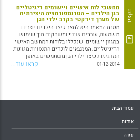
מחשבי לוח אישיים ויישומים דיגיטליים
תקציר
בגן הילדים – הטרנספורמציה היצירתית
של מערך דידקטי בקרב ילדי הגן
מטרת המאמר היא לתאר כיצד הילדים יוצרים
משמעות, עוברים שינוי ומשחקים תוך שימוש
במגוון יישומים, שנכללו בלוחות המחשב האישי
הדיגיטליים. הממצאים לוכדים התנסויות מגוונות
המדגימות כיצד ילדי הגן משתמשים באופן
יצירתי ומשנים בעליזות מערכים דידקטיים.
קראו עוד...
01-12-2014
התוצאות מתארות את האופן שבו המשחק היזום
של הילדים עם מערך היישומים משנה את האיזון
של הסמכות הקיימת באופן טיפוסי בין המבוגרים
לבין הילדים (Kjallander, Susanne; Moinian,
Farzaneh, 2014).
עמוד הבית
Facebook
Email
WhatsApp
X
אודות
עזרה