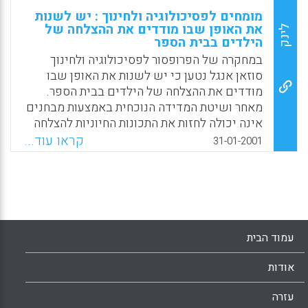
מומחים לפסיכולוגיה ולחינוך : יש לשנות
את האופן שבו מודדים את ההצלחה של
לינק
הילדים בבית הספר
במחקרה של הפרופסור לפסיכולוגיה ולחינוך
סוזאן אנגל נטען כי יש לשנות את האופן שבו
מודדים את ההצלחה של הילדים בבית הספר.
מאחר ושיטת המדידה הנוכחית באמצעות מבחנים
אינה יכולה לחזות את התכונות החיוניות להצלחה
ואינה מעודדת הוראה טובה. "למעשה, חלק
קראו עוד...
31-01-2001
מהמחקרים מראים שהשימוש הנוכחי שלנו
(הכוונה לארה"ב) במבחנים מגן על מורים רעים
על-ידי הסתרת חוסר המיומנויות שלהם מאחורי
מטרות צרות ותסריטים נוקשים". המאפיין הבולט
ביותר של המבחנים המתוקננים הוא שהם
יעילים-קל להעביר את המבחן ולתת לו ציון. אפשר
עמוד הבית
לארגן מפעל אן עסק ביעילות, אבל בתי ספר אינם
מפעלים. בתי ספר הם קהילות המוקדשות לסיוע
אודות
לילדינו לגדול להיות אנשים שמחים ובעלי ידע.
על כן, לבטח אפשר לערוך הערכות יותר מתחשבות
עזרה