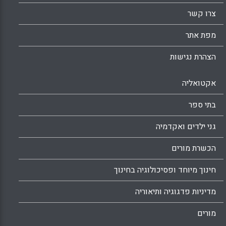
ויותר שימושיות. מדוע לא למדוד את הדברים
צרו קשר
שחשובים באמת? ( Susan Engel).
Facebook
Email
WhatsApp
X
מפת אתר
הצהרת נגישות
אקטואליה
בתי ספר
גני ילדים ואקדמיה
הכשרת מורים
חינוך מיוחד ופסיכולוגיה בחינוך
מדיניות פדגוגיה ותיאוריה
מורים