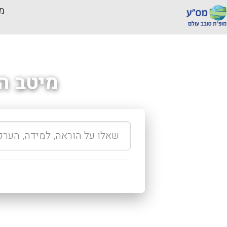
מכ
מיטב ה