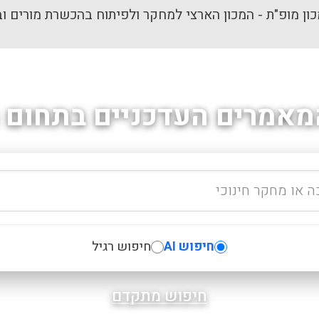
ון מופ"ת - המכון הארצי למחקר ולפיתוח בהכשרת מורים וב
מאמרים העדכניים בתחום ה
חיפוש AI
חיפוש רגיל
חיפוש מתקדם