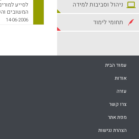
ניהול וסביבות למידה
לסייע למורים
המשובים והע
14-06-2006
תחומי לימוד
לגבי עמדות ו
על שאלון הב
גם בהקשרים 
אוטונומיה של
עמיתים, ותמי
עמוד הבית
הממוחשב נעש
אודות
Barry Fraser)
עזרה
k
App
צרו קשר
מפת אתר
הצהרת נגישות