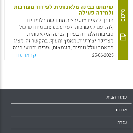
שימוש בבינה מלאכותית לעידוד מעורבות
סיכום
ולמידה פעילה
הדרך להפיח מוטיבציה מחודשת בלומדים
,להניעם למעורבות ולסייע בעיצוב מחודש של
סביבות הלמידה בעידן הבינה המלאכותית
מצריכה יצירתיות, מאמץ ומעוף. בהקשר זה, מציג
המאמר שלל טיפים, דוגמאות, עזרים ומנועי בינה
מלאכותית חדשניים אשר מאפשרים לדמיין
קראו עוד...
25-06-2025
מחדש את המרחב הפדגוגי ולהציע חוויית למידה
אינטראקטיבית ומלהיבה יותר בכיתות א'-י"ב.
Facebook
Email
WhatsApp
X
עמוד הבית
אודות
עזרה