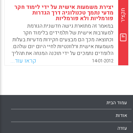
יצירת משמעות אישית על ידי לימוד חקר
תקציר
מדעי נתמך טכנולוגיה דרך הגדרות
פורמליות ולא פורמליות
במאמר זה מתוארת גישה חדשנית הגורמת
למעורבות אישית של תלמידים בלימוד חקר
וכתוצאה מכך הם מבצעים חקירות מדעיות בעלות
משמעות אישית ורלוונטיות לחיי היום יום שלהם.
הלומדים נתמכים על ידי תוכנה המנחה את תהליך
החקר המשתרע מתוך הכיתה לתוך שטח בית הספר
קראו עוד...
14-01-2012
ומעבר לו, בבית או בחוץ ( Ainsworth, Shaaron
Anastopoulou, Stamatina , Sharples, Mike ).
Facebook
Email
WhatsApp
X
עמוד הבית
אודות
עזרה