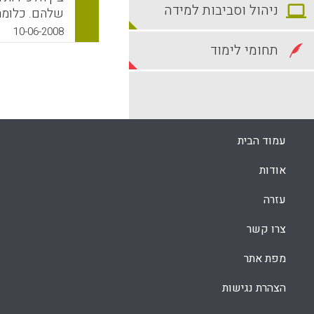
ניהול וסביבות למידה
שלהם. כלומר
פורמאלי (כגו
10-06-2008
שיפור בהישגי
תחומי לימוד
בניתוח תהליכ
גם למחקר חינ
חד-משמעית ע
פורמאלית / ה
עמוד הבית
הם תלויי הק
אישיים של הל
אודות
של ניתוח רשת
הרשת החברתי
עזרה
בתחום הלימודי ( oulis & Louis M. Gomez
צרו קשר
k
App
מפת אתר
הצהרת נגישות