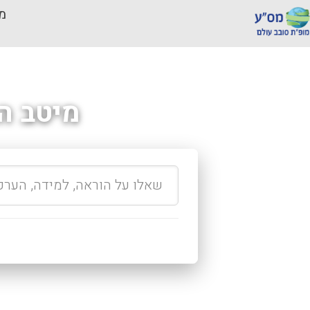
מכ
מיטב ה