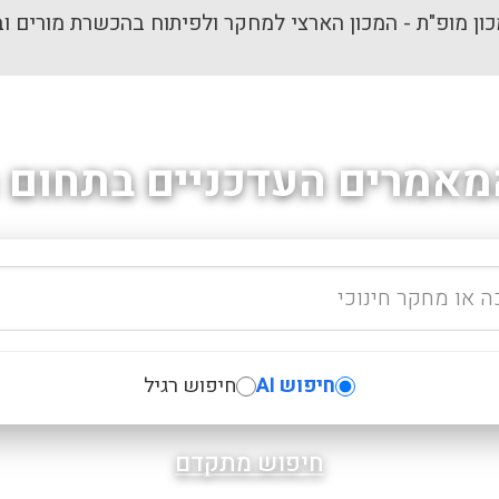
ון מופ"ת - המכון הארצי למחקר ולפיתוח בהכשרת מורים וב
מאמרים העדכניים בתחום ה
חיפוש AI
חיפוש רגיל
חיפוש מתקדם