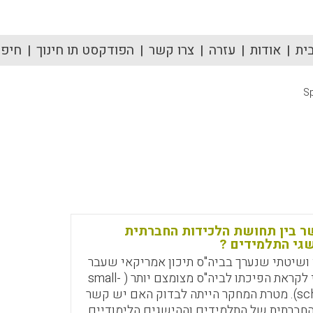
ית
אודות
עזרה
צרו קשר
הפודקסט תו חינוך
חיפוש
Sp
 בין תחושת הלכידות החברתית
שגי התלמידים ?
ושיטתי שנערך בביה"ס תיכון אמריקאי שעבר
תהליכי שינוי לקראת הפיכתו לביה"ס מצומצם יותר ( small-
school-reform). מטרת המחקר הייתה לבדוק האם יש קשר
החברתית של התלמידים וההישגים הלימודיים