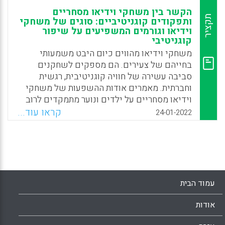
הקשר בין משחקי וידיאו מסחריים
תקציר
ותפקודים קוגניטיביים: סוגים של משחקי
וידיאו וגורמים המשפיעים על שיפור
קוגניטיבי
משחקי וידיאו מהווים כיום היבט משמעותי
בחייהם של צעירים. הם מספקים לשחקנים
סביבה עשירה של חוויה קוגניטיבית, רגשית
וחברתית. מאמרים אודות ההשפעות של משחקי
וידיאו מסחריים על ילדים ונוער מתמקדים לרוב
בהיבטים השליליים שלהם. מאמר זה סוקר סוגים
קראו עוד...
24-01-2022
שונים של משחקי וידיאו מסחריים ועומד על
התועלות שלהם לתפקודים קוגניטיביים שונים,
כגון קשב, זיכרון ויכולת חזותית-מרחבית.
Facebook
Email
WhatsApp
X
עמוד הבית
אודות