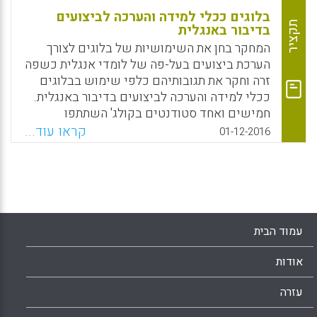
בלוגים ככלי למידה והערכה לביצועים
תקציר
בדיבור באנגלית
המחקר בחן את השימושיות של בלוגים לצורך
הערכת ביצועים בעל-פה של לומדי אנגלית כשפה
זרה וחקר את תגובותיהם כלפי שימוש בבלוגים
ככלי למידה והערכה לביצועים בדיבור באנגלית.
חמישים ואחד סטודנטים בקולג' השתתפו
בפרויקט בלוגים לאורך סמסטר, וכל אחד מהם
קראו עוד...
01-12-2016
העלה חמישה פריטי שמע לבלוג האישי שלו.
התוצאות מלמדות שהציונים בבלוגים של הדיבור
שימשו כמנבא משמעותי עבור ביצועי
הסטודנטים בהצגה בעל-פה. יתר על כן, יותר
ממחצית מהמשתתפים התייחסו להתנסותם
בבלוגים כחיובית (Hung, Shao-Ting Alan;
עמוד הבית
Huang, Heng-Tsung Danny, 2016).
אודות
Facebook
Email
WhatsApp
X
עזרה