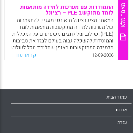
מאמר מלא
התמודדות עם מערכות למידה מותאמות
לומד מתוקשב PLE – רציונל
המאמר מציג רציונל תיאורטי מעניין להתפתחות
של מערכות למידה מתוקשבות מותאמות לומד
(PLE). שילוב של לחצים משפיעים על המכללות
והמוסדות להשכלה גבוה בעולם לבזר את סביבות
הלמידה המתוקשבות באופן שהלומד יוכל לשלוט
יותר בתכנים ובמינון של המערכת המתוקשבת.
קראו עוד...
12-09-2006
המכללות והאוניברסיטאות בעולם אינן מאושרות
מהלחצים הפועלים בהשראת התפתחות ה-WEB
2.00 ומעדיפות אסטרטגיה של ניהול מרכזי של
משאבי הלמידה המתוקשבים, אך הדרישה
הגוברת ליותר אוטונומיה בחינוך ללומדים וגמישות
מעמידה בפני האוניברסיטאות אתגר לא פשוט והן
עמוד הבית
יידרשו בסופו של דבר לעבור למערכות למידה
מתוקשבות המדגישות האצלת תכנים ע"י הלומד,
אודות
הנחייה מקוונת ושיתופיות יותר גדולה בין
הלומדים. המאמר שואב את השראתו מגישת
עזרה
המערכות המורכבות על מנת להצדיק את התפתחות