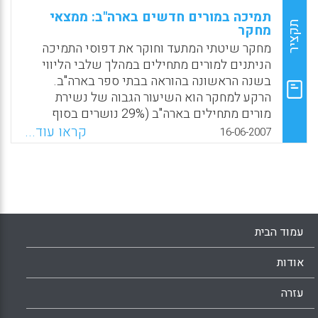
תמיכה במורים חדשים בארה"ב: ממצאי
תקציר
מחקר
מחקר שיטתי המתעד וחוקר את דפוסי התמיכה
הניתנים למורים מתחילים במהלך שלבי הליווי
בשנה הראשונה בהוראה בבתי ספר בארה"ב.
הרקע למחקר הוא השיעור הגבוה של נשירת
מורים מתחילים בארה"ב (29% נושרים בסוף
השנה הראשונה). שאלת המחקר הייתה מה היא
קראו עוד...
16-06-2007
רמת התמיכה במהלך הליווי בשנה הראשונה
וכיצד מגיבים המורים החדשים לתמיכה זו. שיטת
המחקר: ראיונות עומק עם קבוצת מורים חדשים.
העוגן המחקר התיאורטי: המודל שלSmith and
Ingersoll מ-2004 לליווי בקליטה והנחייה של
מורים חדשים. ממצאי המחקר מלמדים כי דפוסי
עמוד הבית
התמיכה במורים חדשים בארה"ב אינם יציבים
וקבועים ואינם עונים על צרכי המורה החדש.
אודות
בחלק מן המקרים המורים החדשים מקבלים
תמיכה במהלך הליווי, אך ליווי זה אינו מתאפיין
עזרה
בהכרח במשוב ביקורתי, ומתאפיין בחוסר