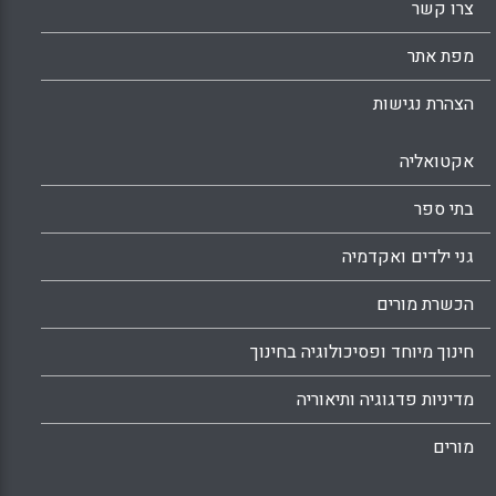
צרו קשר
התייחסות כולל מצד מנהלי בתי הספר (Sara
Winstead Fry)
מפת אתר
Facebook
Email
WhatsApp
X
הצהרת נגישות
אקטואליה
בתי ספר
גני ילדים ואקדמיה
הכשרת מורים
חינוך מיוחד ופסיכולוגיה בחינוך
מדיניות פדגוגיה ותיאוריה
מורים