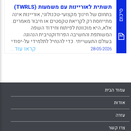
תשתית לאוריינות עם משמעות (TWRLS)
סיכום
בתחום של חינוך מקצועי-טכנולוגי, אוריינות אינה
מתייחסת רק לקריאת טקסטים או חיבור מאמרים.
אלא, היא מוכוונת לפיתוח וחידוד השפה
המשותפת והחשיבה הפרודוקטיבית הנהוגה
בעולם התעשייתי. כדי להנחיל לתלמידי על-יסודי
את אוריינות השפה הזו, דרושה אסטרטגיית הוראה
קראו עוד...
28-05-2026
חדשה, כזו הרואה בשפה אמצעי לעיבוד, קידוד,
יישום, הטמעה והצגה של ידע פרקטי בזמן אמת
ובסביבות עבודה עתירות ידע. על רקע זה, המאמר
מציג מודל חדשני השואף להציע למורים תשתית
להטמעת אוריינות שפה בחינוך
המקצועי-טכנולוגי.
עמוד הבית
Facebook
Email
WhatsApp
X
אודות
עזרה
צרו קשר