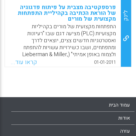
פרספקטיבה מצבית על פיתוח פדגוגיה
של הוראת הכתיבה בקהיליית התפתחות
לינק
מקצועית של מורים
התפתחות מקצועית של מורים בקהיליות
מקצועיות (PLC) מציעה דגם שבו "רעיונות
ואסטרטגיות חדשים צצים, יוצאים לדרך
ומתפתחים, ושבו כשירויות עשויות להתפתח
ולצמוח באופן אמיתי" (Lieberman & Miller,
2008, p.2). קהיליות כאלה עשויות להוביל
קראו עוד...
01-01-2011
להתפתחות ארוכת טווח ולעליה בהישגי תלמידים.
"מורים אינם יכולים לתכנן למידה או לומדים
מוכשרים; במקום זאת, הם מתכננים הקשרים
לשילוב פיתוח הכישרון ולתמיכה בהשתתפות
מוצלחת בלמידה" (Barab & Plucker, 2002,
p.175). השיתוף בבחירת הנושאים, תכנון
עמוד הבית
השיעורים המשותף, התצפיות והניתוח
הקולבורטיבי של עבודות תלמידים אפשרו
אודות
למורים בקהיליית ההתפתחות המקצועית לתכנן
ולעצב את הקשרי הלמידה שלהם. הם אמצו את
עזרה