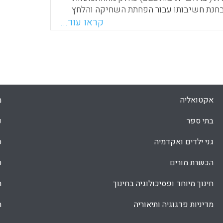
בחנת חשיבותו עבור הפחתת השחיקה והלחץ
מחבר חוקר גם את הדרכים שבהן למידה
קראו עוד...
ת יכולה להשתלב בהוראה היומיומית הכוללות
קציה, חיפוש אחר בניית מודעות רגשית,
ובניית תרבות של שיפור מתמשך (Jones S, Bouffard S,
Weissbour
Faceboo
Email
Whats
X
אקטואליה
מ
בתי ספר
נ
גני ילדים ואקדמיה
ס
הכשרת מורים
ס
חינוך מיוחד ופסיכולוגיה בחינוך
ת
מדיניות פדגוגיה ותיאוריה
ת