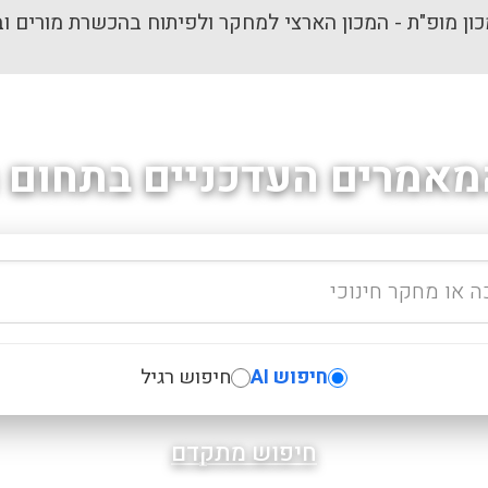
ון מופ"ת - המכון הארצי למחקר ולפיתוח בהכשרת מורים וב
מאמרים העדכניים בתחום ה
חיפוש AI
חיפוש רגיל
חיפוש מתקדם