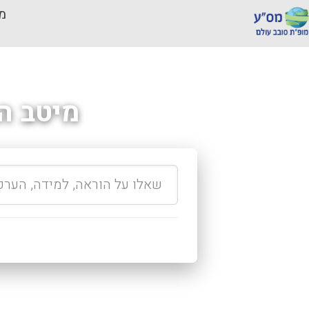
מכ
מיטב ה