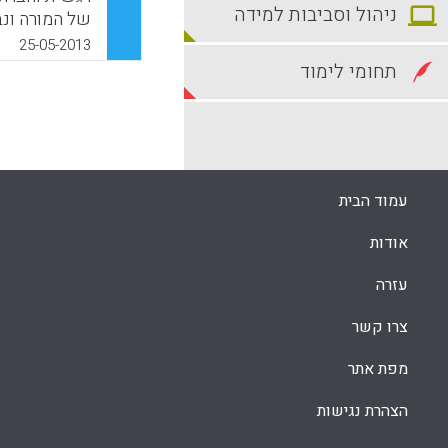
ניהול וסביבות למידה
של המורה ונ
של המורה. ה
25-05-2013
רגשית וחברתי
תחומי לימוד
שילוב של רפל
d R. , 2013).
k
App
עמוד הבית
אודות
עזרה
צרו קשר
מפת אתר
הצהרת נגישות