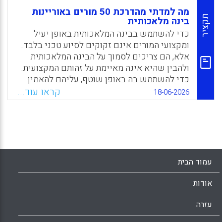
מה למדתי מהדרכת 50 מורים באוריינות
תקציר
בינה מלאכותית
כדי להשתמש בבינה המלאכותית באופן יעיל
ומקצועי המורים אינם זקוקים לסיוע טכני בלבד.
אלא, הם צריכים לסמוך על הבינה המלאכותית
ולהבין שהיא אינה מאיימת על זהותם המקצועית.
כדי להשתמש בה באופן שוטף, עליהם להאמין
שבכוחה לסייע להם בחתירה לפתרון בעיות
קראו עוד...
18-06-2026
ובאימוץ חשיבה מעמיקה, לשמש כבת-שיח ויועץ
בזמן אמת ולהקל על עומס העבודה. על רקע זה,
רוני נסימנטו, יועץ טכנולוגי ומנחה סדנאות AI,
מסביר כיצד להעביר הדרכה מיטבית בחמישה
שלבים.
עמוד הבית
Facebook
Email
WhatsApp
X
אודות
עזרה