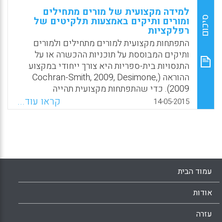
למידה מקצועית של מורים מתחילים
סיכום
ומורים ותיקים באמצעות תלקיטים של
רפלקציות
התפתחות מקצועית למורים מתחילים ולמורים
ותיקים המבוססת על תוכניות ההכשרה או על
התנסויות בית-ספריות היא צורך ייחודי במקצוע
ההוראה (Cochran-Smith, 2009, Desimone,
2009). כדי שהתפתחות מקצועית תהייה
משמעותית על מורי מורים לקיים מחקרים
קראו עוד...
14-05-2015
שיטתיים על האפקטיביות שלה במטרה כוללת
לתמוך בלמידת מורים החל משלב ההכשרה
הראשוני ודרך העבודה המקצועית לאורך השנים.
מטרת המחקר הנוכחי הייתה לחקור תכני
רפלקציות של מורים מתחילים וותיקים שנאספו
כתלקיטים כדי לבחון צמיחה של יכולות
עמוד הבית
רפלקטיבית ולמידה מקצועית והשפעה על דרכי
ההוראה כתוצאה מההשתתפות בלמידה מקצועית
אודות
מתקדמת (Fox, R.K., Muccio, L.S., White, C.S., &
Tian, J).
עזרה