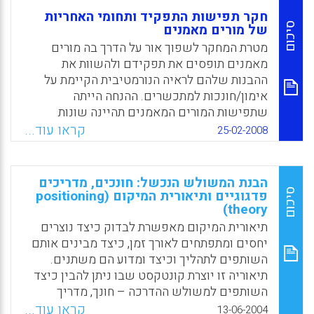
חקר תפישות התפקיד ותחומי האחריות
סיכום
של מורים מאמנים
מטרת המחקר לשפוך אור על הדרך בה מורים
מאמנים תופסים את תפקידם ולהשוות את
ההבנות שלהם לראיה הנורמטיבית הקיימת על
אימון/חונכות למתכשרים. ההנחה הייתה
שתפישות המורים המאמנים תהיינה שונות
מתפישות קיימות ובעלות השלכות משמעותיות על
קראו עוד...
25-02-2008
הכשרת המאמנים. במחקר השתתפו 264 מורים
מאמנים לסטודנטים להוראה. הם קבלו שאלונים
פתוחים שאפשרו להם לתאר את הדרכים בהם הם
הבנת המשולש הנכשל: חונכים, מדריכים
תופשים את תפקידם. בנוסף התקיימות
סיכום
פדגוגיים ותיאורית המיקום (positioning
theory)
ראיונות-המשך עם מדגם של 34 מתוכם. תוצאות
המחקר מאשרות שהעיסוק באימון הוא עיסוק
תיאורית המיקום מאפשרת לבדוק כיצד נוצרים
מורכב ושתפישות המורים המאמנים עשויות
יחסים ומתפתחים לאורך זמן, כיצד מבינים אותם
להיות מושפעות מסוגים ואיכויות של התנסויות
השותפים לתהליך וכיצד ומדוע הם משתנים.
בחונכות שהיו להם בעבר. (Hall,K.M.,
תיאוריה זו יוצרת קונטקסט שבו ניתן להבין כיצד
Draper,R.J., Smith.L.K., & Bullough, R.V)
השותפים למשולש ההדרכה – חונך, מדריך
פדגוגי ומתמחה, הבינו את תפקידיהם ואת תחומי
קראו עוד...
13-06-2004