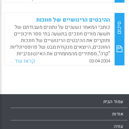
Facebook
Email
WhatsApp
X
האחריות שלהם כמו גם את המושג "מורה טוב".
(Bullough, R.V.Jr & Draper, J.R)
ההיבטים הריגושיים של חונכות
Facebook
Email
WhatsApp
X
סיכום
כותבי המאמר נשענים על נתונים מעבודתם של
תשעה מורים חונכים בתשעה בתי ספר תיכוניים
וחוקרים את ההיבטים הריגושיים של חונכות.
החונכים, היוצאים מנקודת מבט של פרופסיונליות
"קרה", מסתירים מהמתמחים את האינטנסיביות
והמורכבות של עבודתם כחונכים. מחברי המאמר
קראו עוד...
03-04-2004
טוענים שכדי להביא את החונכות למיטבה, הכרת
קשיים אלה היא חלק ממעורבותם של המתמחים
בשיחות העשירות על הוראה ולמידה. (Bullough
JR, R.V, Draper, R.J)
Facebook
Email
WhatsApp
X
עמוד הבית
אודות
עזרה