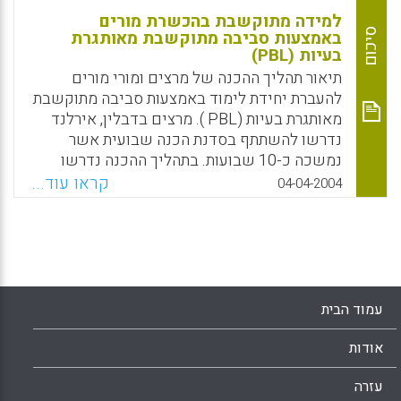
למידה מתוקשבת בהכשרת מורים
סיכום
באמצעות סביבה מתוקשבת מאותגרת
בעיות (PBL)
תיאור תהליך ההכנה של מרצים ומורי מורים
להעברת יחידת לימוד באמצעות סביבה מתוקשבת
מאותגרת בעיות (PBL ). מרצים בדבלין, אירלנד
נדרשו להשתתף בסדנת הכנה שבועית אשר
נמשכה כ-10 שבועות. בתהליך ההכנה נדרשו
המרצים לעבוד בשיתוף בצוותים כדי לפתח יחידת
קראו עוד...
04-04-2004
הוראה להכשרת פרחי הוראה באמצעות סביבה
מתוקשבת מאותגרת בעיות. נקודת המוצא לצוות
מתמחה בסדנה הייתה בחירה וגיבוש בעיה
אוטנטית עליה תתבסס יחידת ההוראה המתוקשבת
לפרחי ההוראה (Donnelly, R )
עמוד הבית
Facebook
Email
WhatsApp
X
אודות
עזרה