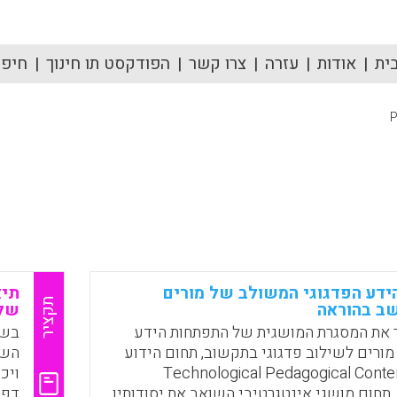
ית
אודות
עזרה
צרו קשר
הפודקסט תו חינוך
חיפוש
P
דע הפדגוגי המשולב של מורים
תיא
תקציר
ב בהוראה
של 
את המסגרת המושגית של התפתחות הידע
בשנ
ורים לשילוב פדגוגי בתקשוב, תחום הידוע
ום בשם Technological Pedagogical Content
ויכ
Knowledg. תחום מושגי אינטגרטיבי השואב את יסודותיו
דפו