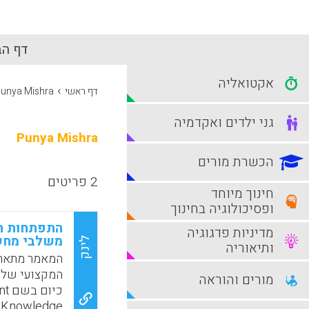
דף הב
אקטואליה
›
דף ראשי
unya Mishra
גני ילדים ואקדמיה
Punya Mishra
הכשרת מורים
2 פריטים
חינוך מיוחד
ופסיכולוגיה בחינוך
התפתחות הי
מדיניות פדגוגיה
משלבי מחש
לינק
ותיאוריה
המאמר מתאר 
המקצועי של מ
מורים והוראה
כי
e