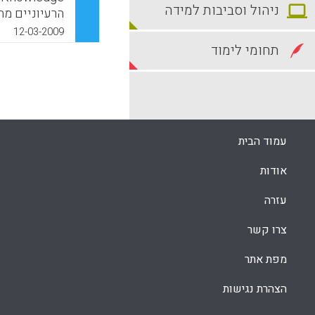
ניהול וסביבות למידה
הרעיוניים מת
12-03-2009
לה נוסף נדב
תחומי לימוד
מסביר את האי
הנכון של האי
את הגמישות 
בהוראה (Matthew Koehler, Punya Mishra).
עמוד הבית
k
App
אודות
עזרה
צרו קשר
מפת אתר
הצהרת נגישות