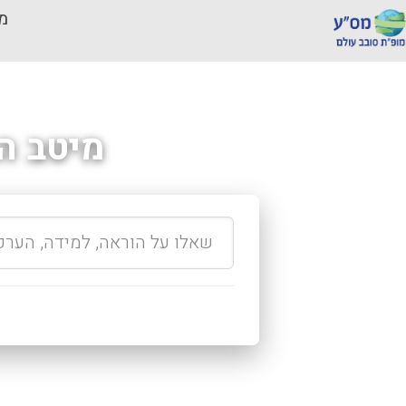
מכ
מיטב ה