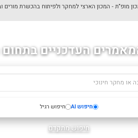
ון מופ"ת - המכון הארצי למחקר ולפיתוח בהכשרת מורים וב
מאמרים העדכניים בתחום ה
חיפוש AI
חיפוש רגיל
חיפוש מתקדם