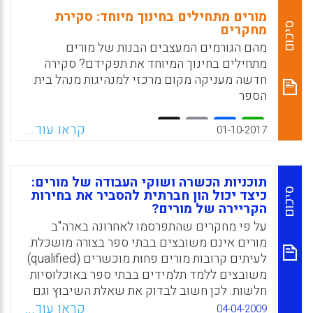
מורים מתחילים בחינוך מיוחד: סקירת
סיכום
מחקרים
מהם הגורמים המעצבים הבנות של מורים
מתחילים בחינוך המיוחד את תפקידם? סקירה
חדשה מעניקה מקום מרכזי למנהיגות מנהל בית
הספר
Facebook
Email
WhatsApp
X
קראו עוד...
01-10-2017
תוכניות הכשרה ושוקי העבודה של מורים:
סיכום
כיצד יכול הון חברתית להסביר את בחירות
הקריירה של מורים?
על פי מחקרים שהתפרסמו לאחרונה בארה"ב
מורים אינם משובצים בבתי ספר בצורה מושכלת.
לעיתים קרובות מורים פחות מוכשרים (qualified)
משובצים ללמד תלמידים בבתי ספר באוכלוסיות
חלשות. לכן חשוב לבדוק את שאלת השיבוץ וגם
את הקשר בין החלטות קריירה של מורים(כאן-
קראו עוד...
04-04-2009