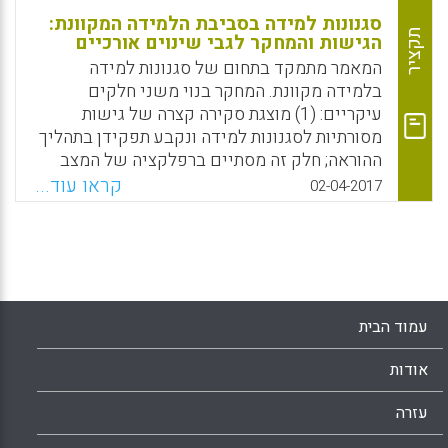
סגנונות למידה בסביבת הלמידה המקוונת:
תקציר
הגישות והמחקר לגבי שינוים אורכיים
המאמר מתמקד בתחום של סגנונות למידה
בלמידה מקוונת. המחקר בנוי משני חלקים
עיקריים: (1) מוצגת סקירה קצרה של גישות
מסורתיות לסגנונות למידה ונקבע תפקידן בתהליך
ההוראה; חלק זה מסתיים ברפלקציה של המצב
הנוכחי, כאשר ההתייחסות לסגנונות הלמידה
קראו עוד...
02-04-2017
מתבצעת בהקשר של למידה מקוונת; (2) מוצגות
תוצאות המטא-אנליזה העוסקת בסגנונות למידה
בסביבת הלמידה המקוונת תוך התמקדות בשתי
תקופות (2007-2001, 2014-2008) ובכתבי עת
ממאגרי נתונים נבחרים (Doulik, Pavel; Skoda,
Jiri; Simonova, Ivana, 2017).
עמוד הבית
Facebook
Email
WhatsApp
X
אודות
עזרה