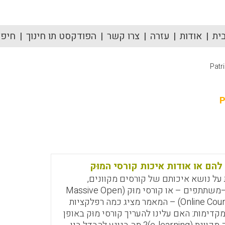
ית
אודות
עזרה
צרו קשר
הפודקסט תו חינוך
חיפוש
Patri
P
הם או אודות איכות קורסי המוּק
על נושא איכותם של קורסים מקוונים,
פתוחים ורבי–משתתפים – או קורסי מוּק (Massive Open
Online Course – MOOC) – המאמר מציג כמה רפלקציות
קדימות: האם עלינו להעריך קורסי מוּק באופן