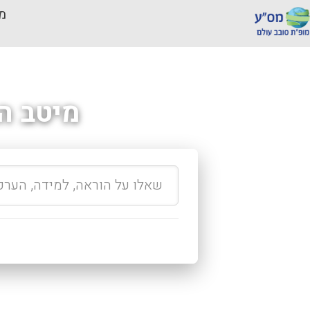
מכ
מיטב ה