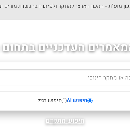
ון מופ"ת - המכון הארצי למחקר ולפיתוח בהכשרת מורים וב
מאמרים העדכניים בתחום ה
חיפוש AI
חיפוש רגיל
חיפוש מתקדם