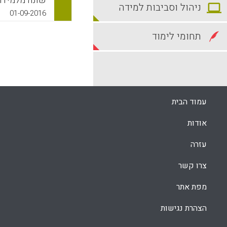
ניהול וסביבות למידה
הבטחת האיכות
01-09-2016
מהם הפרמטרי
להעניק הכרה 
תחומי לימוד
את הספרות ה
המשמעותיים ב
שהוקדשו להגברת האיכות (6
k
App
עמוד הבית
אודות
עזרה
צרו קשר
מפת אתר
הצהרת נגישות