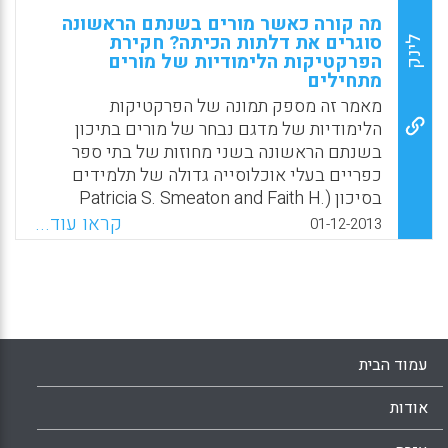
מה קורה כאשר מורים בשנתם הראשונה
סוגרים את דלתות הכיתה? חקירת
לינק
הפרקטיקות הלימודיות של מורים
מתחילים
מאמר זה מספק תמונה של הפרקטיקות
הלימודיות של מדגם נבחר של מורים בתיכון
בשנתם הראשונה בשני מחוזות של בתי ספר
כפריים בעלי אוכלוסייה גדולה של תלמידים
בסיכון (Patricia S. Smeaton and Faith H.
Waters, 2013).
קראו עוד...
01-12-2013
Facebook
Email
WhatsApp
X
עמוד הבית
אודות