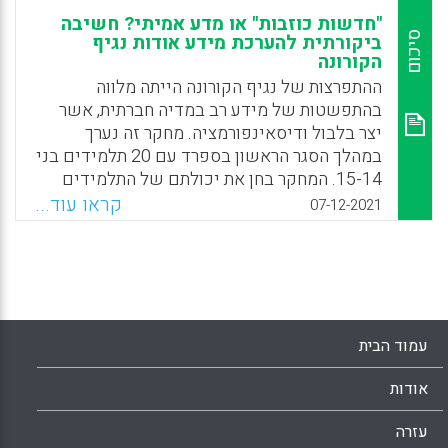
"חדשות כוזבות" או מדע אמיתי? חשיבה
סיכום
ביקורתית להערכת מידע אודות נגיף
הקורונה
ההתפרצות של נגיף הקורונה הייתה מלווה
בהתפשטות של מידע רב במדיה חברתית, אשר
יצר בלבול ודיסאינפורמציה. מחקר זה נערך
במהלך הסגר הראשון בספרד עם 20 תלמידים בני
15-14. המחקר בחן את יכולתם של התלמידים
להבחין בין כותרות חדשותיות נכונות לכותרות
קראו עוד...
07-12-2021
כוזבות באשר לנגיף הקורונה וכן להעריך את
אמינותן. הממצאים הראו שהתלמידים היו
מסוגלים להבחין בין כותרות נכונות וכוזבות
ולהעריך אמינותן על ידי פנייה לקריטריונים
שונים. עם זאת, רוב הטיעונים שסיפקו
התלמידים נמצאו ברמת הבסיס של ההערכה
עמוד הבית
האפיסטמית ורק מיעוטם היו ברמת הערכה גבוהה.
אודות
Facebook
Email
WhatsApp
X
עזרה