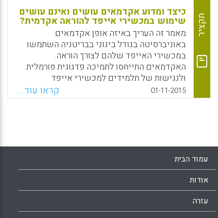
כיצד ומדוע אקדמאים עושים ואינם עושים
תקציר
שימוש במכשירי אייפד להוראה אקדמית?
מאמר זה העריך באיזה אופן אקדמאים
באוניברסיטה בגודל בינוני בבריטניה השתמשו
במכשירי האייפד שלהם לצורך הוראה.
האקדמאים התייחסו לתמיכה פדגוגית פורמלית
ולנגישות של תלמידים למכשירי אייפד
כחשובים עבור שימוש אפקטיבי במכשירי
קראו עוד...
01-11-2015
האייפד שלהם לצורך הוראה (Aiyegbayo, Olaojo,
2015).
Facebook
Email
WhatsApp
X
עמוד הבית
אודות
עזרה