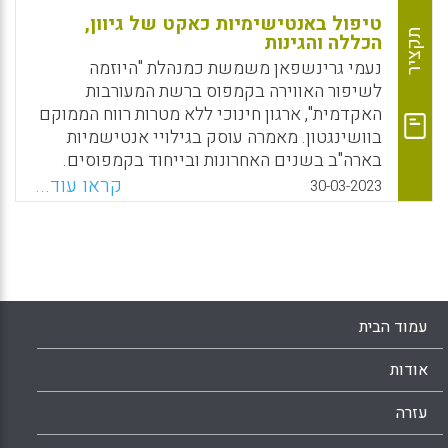
טיפול באנטישימיות כאקט של גיוון,
תקציר
הכללה והגינות
נעמי גרינשפאן משמשת כמנהלת "היוזמה
לשיפור האווירה בקמפוס ברשת המעורבות
האקדמית", ארגון חינוכי ללא מטרות רווח הממוקם
בוושינגטון. מאמרה עוסק בגילויי אנטישמיות
בארה"ב בשנים האחרונות ובייחוד בקמפוסים.
היהודים על פי גרינשפאן חשים שהם בודדים
קראו עוד...
30-03-2023
במערכה נגד האנטישמיות הגואה. תחושה זו חזקה
במיוחד בקמפוסים שבהם האנטישמיות אינה
מטופלת ברצינות.
Facebook
Email
WhatsApp
X
עמוד הבית
אודות
עזרה