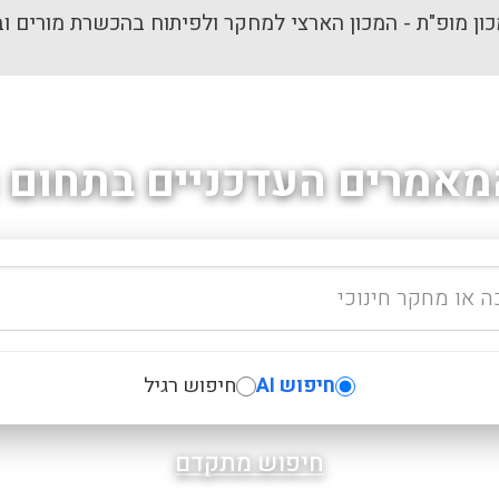
ון מופ"ת - המכון הארצי למחקר ולפיתוח בהכשרת מורים וב
מאמרים העדכניים בתחום ה
חיפוש AI
חיפוש רגיל
חיפוש מתקדם