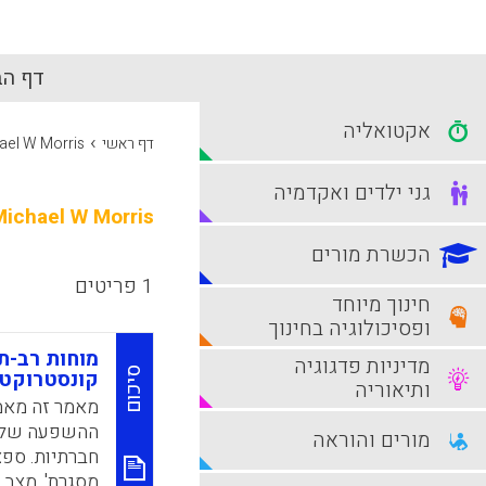
דף הב
אקטואליה
›
דף ראשי
ael W Morris
גני ילדים ואקדמיה
Michael W Morris
הכשרת מורים
1 פריטים
חינוך מיוחד
ופסיכולוגיה בחינוך
מוחות רב-ת
מדיניות פדגוגיה
סיכום
קונסטרוקטי
ותיאוריה
מאמר זה מאמץ
ההשפעה של רי
מורים והוראה
חברתיות. ספצ
מסגרת', מצב 