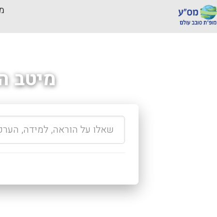
מכ
מיטב ה