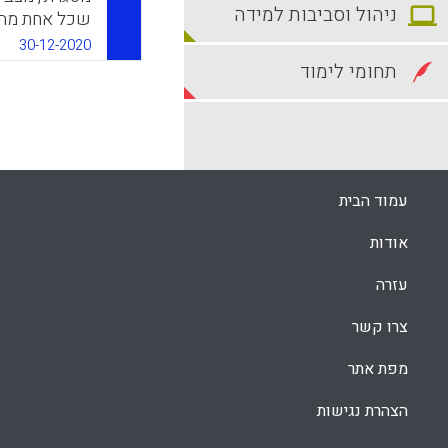
ניהול וסביבות למידה
שכל אחת מהן
העושים שימו
30-12-2020
את התופעה ש
תחומי לימוד
(אנשים הרוא
שונות) ומצי
על הקוגניציה.
k
App
עמוד הבית
אודות
עזרה
צרו קשר
מפת אתר
הצהרת נגישות