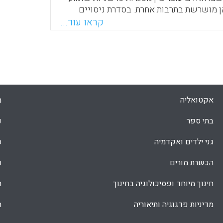
 מושרשת בתרבות אחרת. בסדרת ניסויים
ש בהטרמה קוגניטיבית, החוקרים מדגימים
קראו עוד...
ל החלפת מסגרת בקרב אנשים דו-תרבותיים
ים עצמם שייכים לשתי קבוצות תרבותיות
עים גישה חדשה להבנה של השפעת התרבות
Faceboo
Email
Whats
X
אקטואליה
מ
בתי ספר
נ
גני ילדים ואקדמיה
ס
הכשרת מורים
ס
חינוך מיוחד ופסיכולוגיה בחינוך
ת
מדיניות פדגוגיה ותיאוריה
ת