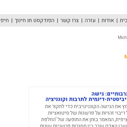
ית
אודות
עזרה
צרו קשר
הפודקסט תו חינוך
חיפוש
Mich
רבותיים: גישה
ביסטית-דינמית לתרבות וקוגניציה
 את הגישה הקוגניטיבית כדי לחקור את
בוי זהויות על פרשנות של סיטואציות
יפית, המאמר בוחן את התופעה של 'החלפת
שבו האדם עובר בין מסגרות פרשניות שונות,