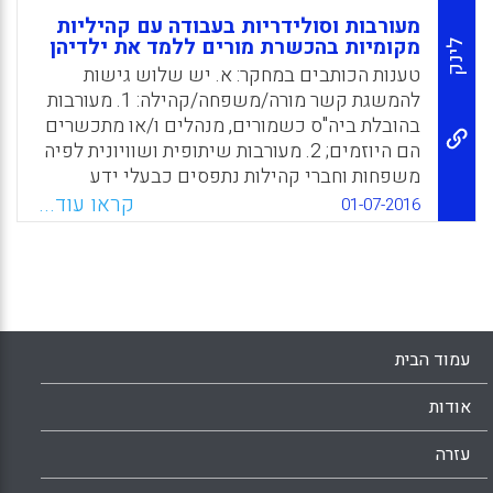
מעורבות וסולידריות בעבודה עם קהיליות
מקומיות בהכשרת מורים ללמד את ילדיהן
לינק
טענות הכותבים במחקר: א. יש שלוש גישות
להמשגת קשר מורה/משפחה/קהילה: 1. מעורבות
בהובלת ביה"ס כשמורים, מנהלים ו/או מתכשרים
הם היוזמים; 2. מעורבות שיתופית ושוויונית לפיה
משפחות וחברי קהילות נתפסים כבעלי ידע
שראוי לשתף בו מתכשרים ולבנות על פיו את
קראו עוד...
01-07-2016
ההוראה;3. סולידריות שבה אנשי הקהילה
והמשפחות מהווים חונכים ומורים למתכשרים
ולמורים, וקולם והידע שלהם נמצאים במרכז.
Facebook
Email
WhatsApp
X
עמוד הבית
אודות
עזרה