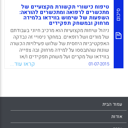
טיפוח כישורי תקשורת מקצועיים של
סיכום
מתכשרים לרפואה ומתכשרים להוראה:
השפעות של שימוש בווידאו בלמידה
מרחוק ובמשחק תפקידים
ניהול שיחות מקצועיות הוא מרכיב חיוני בעבודתם
של מורים ושל רופאים. במחקר ניסויי זה נבדקה
האפקטיביות היחסית של שלוש פעילויות הכשרה
שונות שהתבססו על למידה מרחוק ובה צפייה
בווידאו של מקרים ועל משחק תפקידים ו/או
שילוב ביניהם, זאת תוך פיקוח על ידע קודם
קראו עוד...
01-07-2015
ויכולות קוגניטיביות של הנחקרים. הממצאים
עשויים לסייע בידי מתכנני תוכניות לפיתוח
כישורי שיחה, במיוחד במקצועות הרפואה
והחינוך. הם גם מאירים את התרומה של
האסטרטגיות השונות ששימשו בהתערבות זו
לפיתוח כישורי שיח ותקשורת ולכוחו של שימוש
עמוד הבית
בווידיאו בהכשרה להוראה (Gartmeier, M.,
Bauer, J., Fischer, M., Karsten, G., & Prenzel,
אודות
M).