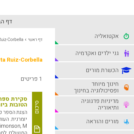
דף הב
אקטואליה
›
דף ראשי
uiz-Corbella
גני ילדים ואקדמיה
ta Ruiz-Corbella
הכשרת מורים
1 פריטים
חינוך מיוחד
ופסיכולוגיה בחינוך
סקירת ספר 
מדיניות פדגוגיה
סיכום
הטובות ביות
ותיאוריה
הצגת הספר כ
מורים והוראה
המושלם, למר