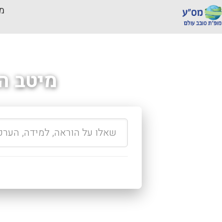
מכ
מיטב ה