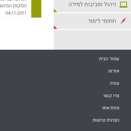
ניהול וסביבות למידה
טוענים שאפשר
04-11-2011
הפתיחה להבנת
תחומי לימוד
ועבודת המחקר
המומחים, שכו
הראשון שעור
יהיה מצוין, ע
סטנדרטים של 
עמוד הבית
מקוון טוב ( Marta Ruiz-Corbella).
k
App
אודות
עזרה
צרו קשר
מפת אתר
הצהרת נגישות