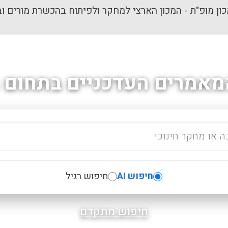
ון מופ"ת - המכון הארצי למחקר ולפיתוח בהכשרת מורים וב
מאמרים העדכניים בתחום ה
חיפוש AI
חיפוש רגיל
חיפוש מתקדם