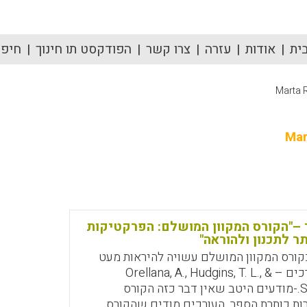
ית
אודות
עזרה
צרו קשר
הפודקסט תו חינוך
חיפוש
Marta R
Mar
–"הקורס המקוון המושלם: הפרקטיקות
ר לתכנון ולהוראה"
קורס המקוון המושלם עשויה להיראות מעט
יומרנית. העורכים – Orellana, A., Hudgins, T. L., &
Simonson, M.-מודעים היטב שאין דבר כזה הקורס
ות כותרת הספר. העורכים מודים שהקורס