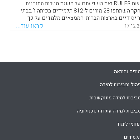
בגישת RULER ואת השפעתם על השגת מטרות התוכנית.
במחקר השתתפו 28 מורים ל-812 תלמידים בכיתה ו' בבתי
 יסודיים בארצות הברית. הממצאים מלמדים על כך
נון ההעברה של המורה הוא חיוני יותר להשגת מטרות
קראו עוד...
17-12-2
כנית מאשר מספר ימי ההכשרה שבהם השתתף או
ר השיעורים שלימד את תלמידיו במסגרת התוכנית.
Facebook
Email
WhatsApp
X
ורים והוראה
יהול וסביבות למידה
ביבות למידה מתוקשבות
ביבות למידה עתירות טכנולוגיה
חומי לימוד
למידים