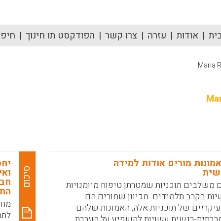
ית
אודות
עזרה
צרו קשר
הפודקסט תו חינוך
חיפוש
Maria 
Mar
מונות מורים אודות למידה
יחס
סיכום
שית
חבר
 משלבים תוכניות שמטרתן טיפוח מיומנויות
התו
יות בקרב תלמידים. מכיוון שמורים הם
מחק
יקריים של תוכניות אלה, האמונות שלהם
חברתית-רגשית עשויות להשפיע על העברת