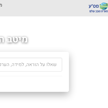
מכ
מיטב ה