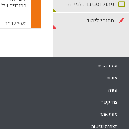
ניהול וסביבות למידה
התוכנית ועל 
של אמונות מ
לקבוע את המו
תחומי לימוד
19-12-2020
כמו כן, ניתן
העיתוי, הסוג
להבטיח את ה
k
App
עמוד הבית
אודות
עזרה
צרו קשר
מפת אתר
הצהרת נגישות