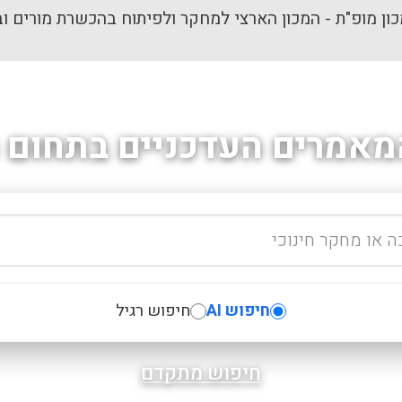
ון מופ"ת - המכון הארצי למחקר ולפיתוח בהכשרת מורים וב
מאמרים העדכניים בתחום ה
חיפוש AI
חיפוש רגיל
חיפוש מתקדם