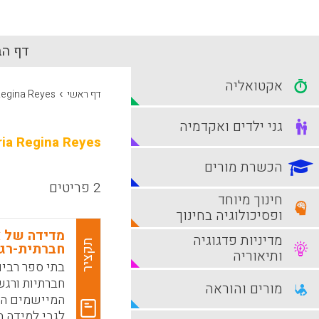
דף הב
אקטואליה
›
דף ראשי
Regina Reyes
גני ילדים ואקדמיה
ia Regina Reyes
הכשרת מורים
2 פריטים
חינוך מיוחד
ופסיכולוגיה בחינוך
מדידה של א
מדיניות פדגוגיה
תקציר
חברתית-רג
ותיאוריה
בתי ספר רבים
חברתיות ורגש
מורים והוראה
המיישמים הע
לגבי למידה 