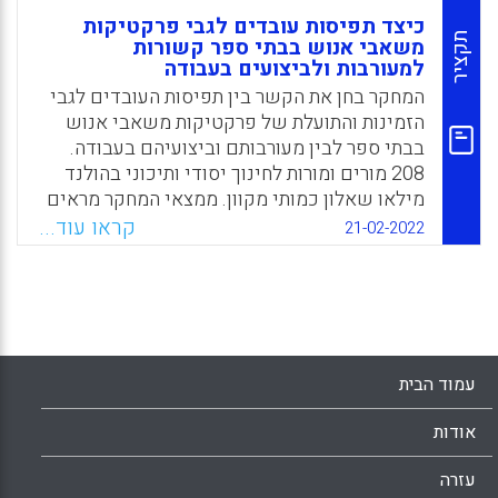
כיצד תפיסות עובדים לגבי פרקטיקות
תקציר
משאבי אנוש בבתי ספר קשורות
למעורבות ולביצועים בעבודה
המחקר בחן את הקשר בין תפיסות העובדים לגבי
הזמינות והתועלת של פרקטיקות משאבי אנוש
בבתי ספר לבין מעורבותם וביצועיהם בעבודה.
208 מורים ומורות לחינוך יסודי ותיכוני בהולנד
מילאו שאלון כמותי מקוון. ממצאי המחקר מראים
שתפיסות לגבי הזמינות והאפקטיביות של שיטות
קראו עוד...
21-02-2022
משאבי אנוש קשורות למעורבות של המורים
בעבודה ולביצועיהם. פרקטיקות הנתפסות
כזמינות, אך לא מועילות, נמצאו בקשר שלילי עם
מעורבות וביצועים בעבודה. כמו כן, ממצאי המחקר
מצביעים על כך שלסוגים שונים של פרקטיקות
משאבי אנוש עשויות להיות השפעות שונות על
עמוד הבית
מעורבות בעבודה וביצועי עבודה.
אודות
Facebook
Email
WhatsApp
X
עזרה